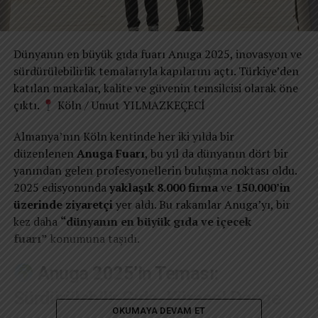
Dünyanın en büyük gıda fuarı Anuga 2025, inovasyon ve
sürdürülebilirlik temalarıyla kapılarını açtı. Türkiye’den
katılan markalar, kalite ve güvenin temsilcisi olarak öne
çıktı.
Köln / Umut YILMAZKEÇECİ
Almanya’nın Köln kentinde her iki yılda bir
düzenlenen
Anuga Fuarı
, bu yıl da dünyanın dört bir
yanından gelen profesyonellerin buluşma noktası oldu.
2025 edisyonunda
yaklaşık 8.000 firma
ve
150.000’in
üzerinde ziyaretçi
yer aldı. Bu rakamlar Anuga’yı, bir
kez daha
“dünyanın en büyük gıda ve içecek
fuarı”
konumuna taşıdı.
Anuga 2025’in Teması:
Sürdürülebilir Gıda, Küresel Denge
OKUMAYA DEVAM ET