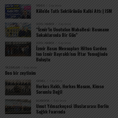
VIDEO
2 ay önce
Köln’de Tatlı Sektörünün Kalbi Attı | ISM
ÖZEL HABER
2 ay önce
“İzmir’in Unutulan Mahallesi: Basmane
Sokaklarında Bir Gün”
ÖZEL HABER
5 ay önce
İzmir Basın Mensupları Hilton Garden
Inn Izmir Bayraklı’nın İftar Yemeğinde
Buluştu
YAZARLAR
6 ay önce
Ben bir zeytinim
GENEL
1 ay önce
Herkes Haklı, Herkes Masum, Kimse
Sorumlu Değil
ALMANYA
3 yıl önce
Umut Yılmazkeçeci Uluslararası Berlin
Sağlık Fuarında