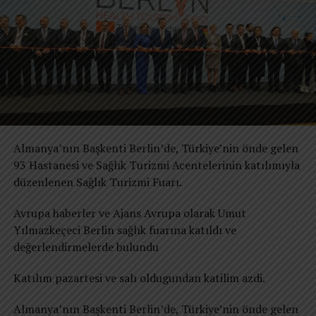
“Anuga 2025, küresel gıda
hatırlatıyor.
sektöründe güvenin
yeniden inşa edildiği bir
dönüm noktasıdır.”
Avrupa’da Türk Markalarına Artan İlgi
Almanya’nın Başkenti Berlin’de, Türkiye’nin önde gelen
Anuga, Avrupa’daki Türk girişimciler için büyük bir vitrin
93 Hastanesi ve Sağlık Turizmi Acentelerinin katılımıyla
işlevi gördü.
düzenlenen Sağlık Turizmi Fuarı.
Almanya, Hollanda, Belçika ve Fransa’dan gelen
distribütörler, Türk markalarıyla yeni iş bağlantıları
Umut Yılmazkeçeci kimdir?
Avrupa haberler ve Ajans Avrupa olarak Umut
kurdu.
Yılmazkeçeci Berlin sağlık fuarına katıldı ve
Fuarda imzalanan birçok ticari anlaşma, Türkiye’nin
değerlendirmelerde bulundu
Avrupa pazarındaki etkisini güçlendirdi.
REKLAM
İzmir doğumlu olan Umut Yılmazkeçeci, Almanya’da
Katılım pazartesi ve salı oldugundan katilim azdi.
basın kartı sahibi, uluslararası araştırmacı gazeteci ve
“Türk markaları artık
yazar. Avrupahaberler.com sitesinin kurucusu olan
Almanya’nın Başkenti Berlin’de, Türkiye’nin önde gelen