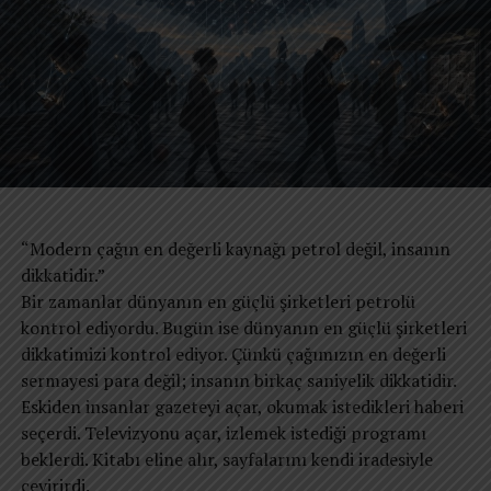
Adalet, özgürlük, eşitlik ve hak dilde kaldı geri.
Bir anneden akan çeşme nasıl katrana dönüşür.
REKLAM
Bal akacak ağızlara, neden karasinekler üşüşür.
Dünya dile esir dil kocaman bir ejderha pabucu.
“Modern çağın en değerli kaynağı petrol değil, insanın
dikkatidir.”
Laf lastik mi, bak bakalım, nereye varacak ucu.
Bir zamanlar dünyanın en güçlü şirketleri petrolü
kontrol ediyordu. Bugün ise dünyanın en güçlü şirketleri
Dönüşür tüm elementler birden doğacak simya.
dikkatimizi kontrol ediyor. Çünkü çağımızın en değerli
sermayesi para değil; insanın birkaç saniyelik dikkatidir.
İçte ne ise dışa o akmalı, böyle buyurur kimya.
Eskiden insanlar gazeteyi açar, okumak istedikleri haberi
seçerdi. Televizyonu açar, izlemek istediği programı
beklerdi. Kitabı eline alır, sayfalarını kendi iradesiyle
REKLAM
Dilin özdür öz ruhu yaşatır, ruhun gözü kamaşır.
çevirirdi.