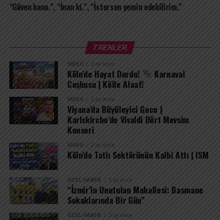
“Güven bana.”, “İnan ki.”, “İstersen yemin edebilirim.”
TRENLER
VIDEO
2 ay önce
Köln’de Hayat Durdu!
Karnaval
Coşkusu | Kölle Alaaf!
VIDEO
2 ay önce
Viyana’da Büyüleyici Gece |
Karlskirche’de Vivaldi Dört Mevsim
Konseri
VIDEO
2 ay önce
Köln’de Tatlı Sektörünün Kalbi Attı | ISM
ÖZEL HABER
2 ay önce
“İzmir’in Unutulan Mahallesi: Basmane
Sokaklarında Bir Gün”
ÖZEL HABER
5 ay önce