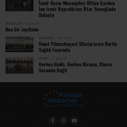
İzmir Basın Mensupları Hilton Garden
Inn Izmir Bayraklı’nın İftar Yemeğinde
Buluştu
YAZARLAR
6 ay önce
Ben bir zeytinim
ALMANYA
3 yıl önce
Umut Yılmazkeçeci Uluslararası Berlin
Sağlık Fuarında
GENEL
1 ay önce
Herkes Haklı, Herkes Masum, Kimse
Sorumlu Değil