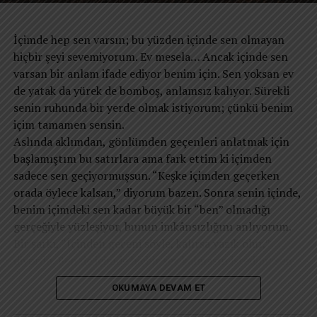
kalacağız. Belki de yeniden hatırlamamız gereken tek
soruyla baş başa kalıyor: “Bütün bunlar bana ne kattı?”
şey; alkışlanan bir “en” olmak değil, kendi sınırlarımız
Belki de asıl mesele teknoloji değildir. Teknoloji, insan
İçimde hep sen varsın; bu yüzden içinde sen olmayan
içinde “kendimiz” kalabilmenin ve öz saygımızı
aklının büyük başarılarından biridir. Sorun, teknolojinin
hiçbir şeyi sevemiyorum. Ev mesela… Ancak içinde sen
koruyabilmenin en büyük başarı olduğudur.
dikkatimizi yönetmesine izin verdiğimiz noktada başlıyor.
varsan bir anlam ifade ediyor benim için. Sen yoksan ev
Çünkü dikkat yalnızca zihinsel bir süreç değildir. Dikkat,
de yatak da yürek de bomboş, anlamsız kalıyor. Sürekli
hayatın yönünü belirleyen pusuladır. Neye dikkat
senin ruhunda bir yerde olmak istiyorum; çünkü benim
ediyorsanız, zamanınızı oraya verirsiniz. Zamanınızı
içim tamamen sensin.
nereye veriyorsanız, hayatınızı da oraya verirsiniz. Ve
​Aslında aklımdan, gönlümden geçenleri anlatmak için
hayatınızı nereye verdiyseniz, sonunda kim olduğunuzu
başlamıştım bu satırlara ama fark ettim ki içimden
da o belirler.
sadece sen geçiyormuşsun. “Keşke içimden geçerken
Bu nedenle modern insanın en önemli mücadelesi
orada öylece kalsan,” diyorum bazen. Sonra senin içinde,
zamana karşı değildir. Dikkatine sahip çıkabilme
benim içimdeki sen kadar büyük bir “ben” olmadığı
mücadelesidir. Çünkü geleceğin en özgür insanları, en
gerçeğiyle yüzleşiyor, bunun imkânsızlığını anlıyorum.
fazla bilgiye sahip olanlar değil; dikkatini koruyabilenler
​Bir şarkı, “İçinden geçeni söyle, kalırsa yazık olur,”
olacaktır.
diyordu. Ben de içimde hiçbir şey kalmasın istedim; sen
Neye dikkat ediyorsanız, zamanınızı oraya verirsiniz.
hariç… İçimde saklamak istediğim tek şey sensin ama sen
Zamanınızı nereye veriyorsanız, hayatınızı da oraya
OKUMAYA DEVAM ET
sadece oradasın, derinlerimde. Ne olurdu sanki dışımda
verirsiniz.”
da olsaydın, geçmişte olduğu gibi çepeçevre sarsaydın