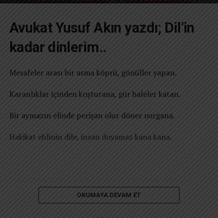
Avukat Yusuf Akın yazdı; Dil’in
kadar dinlerim..
Mesafeler arası bir asma köprü, gönüller yapan.
Karanlıklar içinden koşturana, gür haleler katan.
Bir aymazın elinde perişan olur döner ısırgana.
Hakikat ehlinin dile, insan doyamaz kana kana.
REKLAM
Yalancının nefesi üflenirse, bir kör uçurum olur.
OKUMAYA DEVAM ET
Bilgilerden akan her damlayla okyanuslar dolur.