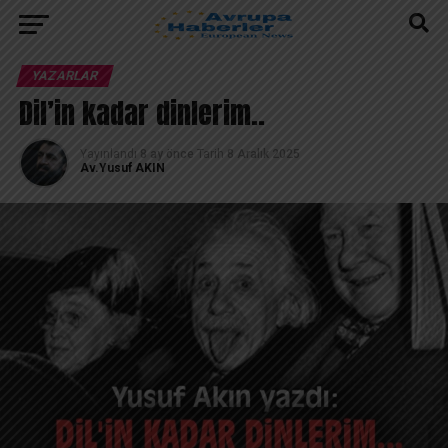
YAZARLAR
Dil’in kadar dinlerim..
Yayınlandı
8 ay önce
Tarih
8 Aralık 2025
Av.Yusuf AKIN