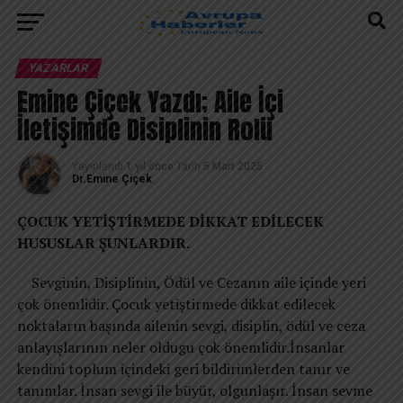
YAZARLAR
Emine Çiçek Yazdı; Aile İçi
İletişimde Disiplinin Rolü
Yayınlandı
1 yıl önce
Tarih
5 Mart 2025
Dr.Emine Çiçek
ÇOCUK YETİŞTİRMEDE DİKKAT EDİLECEK
HUSUSLAR ŞUNLARDIR.
Sevginin, Disiplinin, Ödül ve Cezanın aile içinde yeri
çok önemlidir. Çocuk yetiştirmede dikkat edilecek
noktaların başında ailenin sevgi, disiplin, ödül ve ceza
anlayışlarının neler oldugu çok önemlidir.İnsanlar
kendini toplum içindeki geri bildirimlerden tanır ve
tanımlar. İnsan sevgi ile büyür, olgunlaşır. İnsan sevme