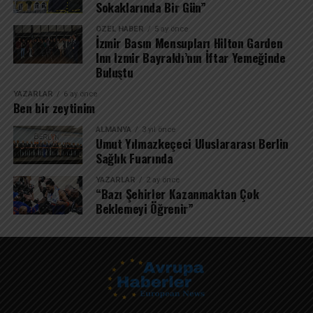
Sokaklarında Bir Gün”
ÖZEL HABER
5 ay önce
İzmir Basın Mensupları Hilton Garden
Inn Izmir Bayraklı’nın İftar Yemeğinde
Buluştu
YAZARLAR
6 ay önce
Ben bir zeytinim
ALMANYA
3 yıl önce
Umut Yılmazkeçeci Uluslararası Berlin
Sağlık Fuarında
YAZARLAR
2 ay önce
“Bazı Şehirler Kazanmaktan Çok
Beklemeyi Öğrenir”