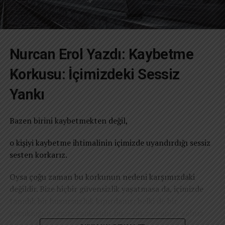
Nurcan Erol Yazdı: Kaybetme
Korkusu: İçimizdeki Sessiz
Yankı
Bazen birini kaybetmekten değil,
o kişiyi kaybetme ihtimalinin içimizde uyandırdığı sessiz
sesten korkarız.
Oysa çoğu zaman bu korkunun nedeni karşımızdaki
değildir. Bize hiçbir güvensizlik yaşatmasa da, içimizde
tanıdık bir huzursuzluk kıpırdanır; belki de bir
çocukluğun sessiz yankısıdır bu — bir zamanlar yalnız
bırakıldığımızda hissettiğimiz o ürkek yalnızlık.