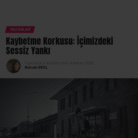
YAZARLAR
Kaybetme Korkusu: İçimizdeki
Sessiz Yankı
Yayınlandı
9 ay önce
Tarih
4 Kasım 2025
Nurcan EROL