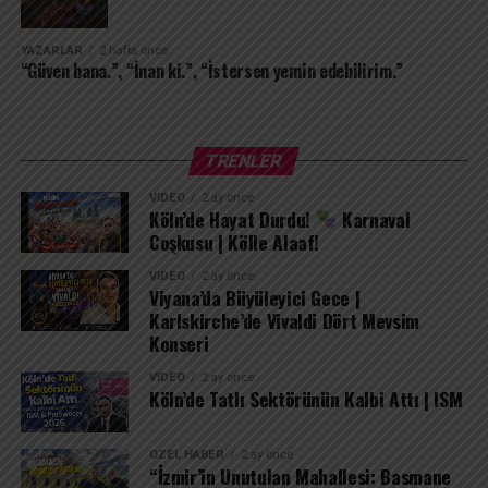
ortasındaki tek cennetim olarak kalacak. Çünkü seni
içimden uğurlamak, kendimi tamamen yok etmek
demektir; ben seni sakladıkça varım.
YAZARLAR
2 hafta önce
“Güven bana.”, “İnan ki.”, “İstersen yemin edebilirim.”
TRENLER
VIDEO
2 ay önce
Köln’de Hayat Durdu!
Karnaval
Coşkusu | Kölle Alaaf!
VIDEO
2 ay önce
Viyana’da Büyüleyici Gece |
Karlskirche’de Vivaldi Dört Mevsim
Konseri
VIDEO
2 ay önce
Köln’de Tatlı Sektörünün Kalbi Attı | ISM
ÖZEL HABER
2 ay önce
“İzmir’in Unutulan Mahallesi: Basmane