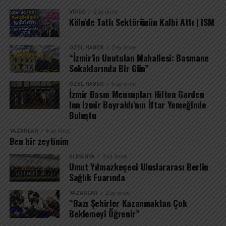
VIDEO
2 ay önce
Köln’de Tatlı Sektörünün Kalbi Attı | ISM
ÖZEL HABER
2 ay önce
“İzmir’in Unutulan Mahallesi: Basmane
Sokaklarında Bir Gün”
ÖZEL HABER
5 ay önce
İzmir Basın Mensupları Hilton Garden
Inn Izmir Bayraklı’nın İftar Yemeğinde
Buluştu
YAZARLAR
6 ay önce
Ben bir zeytinim
ALMANYA
3 yıl önce
Umut Yılmazkeçeci Uluslararası Berlin
Sağlık Fuarında
YAZARLAR
2 ay önce
“Bazı Şehirler Kazanmaktan Çok
Beklemeyi Öğrenir”