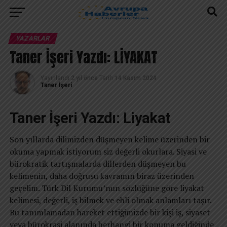
YAZARLAR
Taner İşeri Yazdı: LİYAKAT
Yayınlandı
2 yıl önce
Tarih
14 Kasım 2024
Taner İşeri
Taner İşeri Yazdı: Liyakat
Son yıllarda dilimizden düşmeyen kelime üzerinden bir
okuma yapmak istiyorum siz değerli okurlara. Siyasi ve
bürokratik tartışmalarda dillerden düşmeyen bu
kelimenin, daha doğrusu kavramın biraz üzerinden
geçelim. Türk Dil Kurumu’nun sözlüğüne göre liyakat
kelimesi, değerli, iş bilmek ve ehli olmak anlamları taşır.
Bu tanımlamadan hareket ettiğimizde bir kişi iş, siyaset
veya bürokrasi alanında herhangi bir konuma geldiğinde