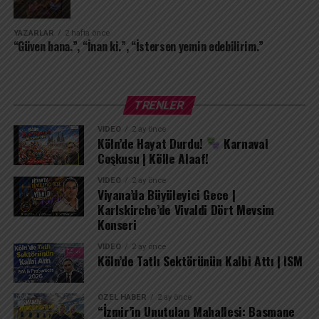
ortasındaki tek cennetim olarak kalacak. Çünkü seni
içimden uğurlamak, kendimi tamamen yok etmek
demektir; ben seni sakladıkça varım.
YAZARLAR
2 hafta önce
“Güven bana.”, “İnan ki.”, “İstersen yemin edebilirim.”
TRENLER
VIDEO
2 ay önce
Köln’de Hayat Durdu!
Karnaval
Coşkusu | Kölle Alaaf!
VIDEO
2 ay önce
Viyana’da Büyüleyici Gece |
Karlskirche’de Vivaldi Dört Mevsim
Konseri
VIDEO
2 ay önce
Köln’de Tatlı Sektörünün Kalbi Attı | ISM
ÖZEL HABER
2 ay önce
“İzmir’in Unutulan Mahallesi: Basmane