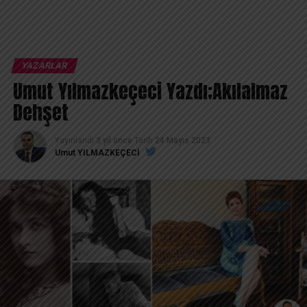
YAZARLAR
Umut Yılmazkeçeci Yazdı;Akılalmaz
Dehşet
Yayınlandı
3 yıl önce
Tarih
24 Mayıs 2023
Umut YILMAZKEÇECİ