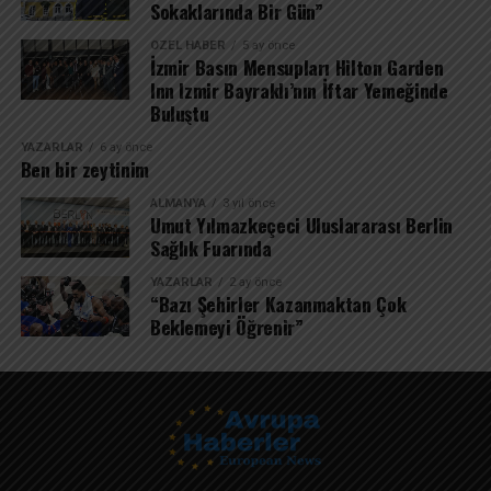
Sokaklarında Bir Gün”
ÖZEL HABER
5 ay önce
İzmir Basın Mensupları Hilton Garden
Inn Izmir Bayraklı’nın İftar Yemeğinde
Buluştu
YAZARLAR
6 ay önce
Ben bir zeytinim
ALMANYA
3 yıl önce
Umut Yılmazkeçeci Uluslararası Berlin
Sağlık Fuarında
YAZARLAR
2 ay önce
“Bazı Şehirler Kazanmaktan Çok
Beklemeyi Öğrenir”