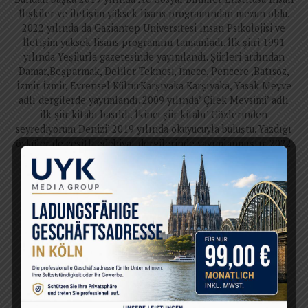
İlişkiler ve iletişim yüksek lisans programından mezun oldu.
2022 yılında da Gaziantep Üniversitesi İnsan Psikolojisi ve
İletişim yüksek lisans programını tamamladı. İlk şiiri 1991
yılında Yeşilurla gazetesinde yayımlandı. Şiirleri ardından
Damar,Beşparmak, Deliler Teknesi, İmece, Pencere ,Batısöz,
İzmir İzmir, Evrensel KültürKarşıyaka Karşıyaka, Yasak Meyve
adlı dergilerde yayımlandı. 2009 yılında’ Çilek Mevsimi’ adlı
ilk şiir kitabı basıldı. İkinci şiir kitabı’ Gözlerinden
seyrediyorum Denizi’ 2019 yılında okuyucuyla buluştu. Yazdığı
öyküler de çeşitli edebiyat dergilerinde yayımlanmıştır. 2022
yılında ‘Umuda Söz’ isimli öykü kitabı basılmıştır. Harika
Külçür’ün besteleri de mevcuttur. Profösyonel olarak
hazırladığı üç adet tekli çalışması kendi ismindeki youtube
kanalında izleyici karşısındadır. İzmir Barosu , TOBAV ve
Konak Belediyesi korolarında korist ve solist olarak yer
almıştır. İzmir Barosu, MESAM, Egeli Kadın Yazarlar
Platformu, Urla İnsan Hakları Kurulu üyesidir. Ayrıca çeşitli
sivil toplum örgütlerinde farkındalık konuşmaları
yapmaktadır.
E-posta: harika@avrupahaberler.com Web Sitesi: