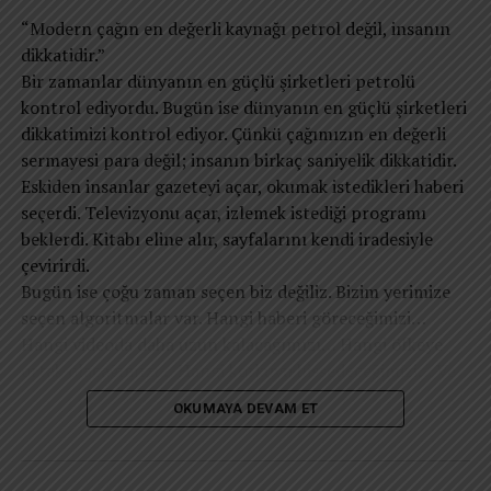
taşıyor.
“Modern çağın en değerli kaynağı petrol değil, insanın
dikkatidir.”
### Almanya’da Dünya Kadınlar Günü Kutlamaları
Bir zamanlar dünyanın en güçlü şirketleri petrolü
kontrol ediyordu. Bugün ise dünyanın en güçlü şirketleri
Almanya, Dünya Kadınlar Günü’nü resmi tatil olarak
dikkatimizi kontrol ediyor. Çünkü çağımızın en değerli
kabul eden ülkelerden biri. 2019 yılından bu yana
sermayesi para değil; insanın birkaç saniyelik dikkatidir.
Berlin’de 8 Mart resmi tatil ilan edildi ve bu karar, kadın
Eskiden insanlar gazeteyi açar, okumak istedikleri haberi
hakları konusundaki farkındalığı artırmak için önemli bir
seçerdi. Televizyonu açar, izlemek istediği programı
adım oldu. Almanya’da Dünya Kadınlar Günü, çeşitli
beklerdi. Kitabı eline alır, sayfalarını kendi iradesiyle
etkinlikler, paneller, yürüyüşler ve kültürel faaliyetlerle
çevirirdi.
kutlanıyor. Kadınlar, eşitlik, özgürlük ve adalet
Bugün ise çoğu zaman seçen biz değiliz. Bizim yerimize
taleplerini bir kez daha dile getiriyor.
seçen algoritmalar var. Hangi haberi göreceğimizi…
Berlin başta olmak üzere, Frankfurt, Hamburg, Köln gibi
Hangi videoda daha uzun kalacağımızı… Hangi öfkeye
büyük şehirlerde kadın örgütleri, sendikalar ve sivil
ortak olacağımızı… Hangi korkuyu hissedeceğimizi… Ve
toplum kuruluşları tarafından düzenlenen etkinlikler,
hatta hangi düşüncelerin zihnimize daha sık
OKUMAYA DEVAM ET
kadınların seslerini duyurmalarına olanak tanıyor. Bu
uğrayacağını bile büyük ölçüde dijital sistemler belirliyor.
etkinliklerde, kadınların iş hayatında karşılaştığı
Elbette hiçbir algoritma düşüncelerimizi doğrudan
zorluklar, toplumsal cinsiyet eşitsizliği, kadına yönelik
yazmaz. Fakat düşüncelerimizin beslendiği ortamı