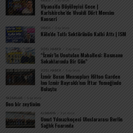
VIDEO
2 ay önce
Viyana’da Büyüleyici Gece |
Karlskirche’de Vivaldi Dört Mevsim
Konseri
VIDEO
2 ay önce
Köln’de Tatlı Sektörünün Kalbi Attı | ISM
ÖZEL HABER
2 ay önce
“İzmir’in Unutulan Mahallesi: Basmane
Sokaklarında Bir Gün”
ÖZEL HABER
5 ay önce
İzmir Basın Mensupları Hilton Garden
Inn Izmir Bayraklı’nın İftar Yemeğinde
Buluştu
YAZARLAR
6 ay önce
Ben bir zeytinim
ALMANYA
3 yıl önce
Umut Yılmazkeçeci Uluslararası Berlin
Sağlık Fuarında