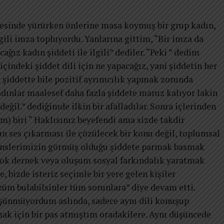
esinde yürürken önlerine masa koymuş bir grup kadın,
gili imza topluyordu. Yanlarına gittim, “Bir imza da
ağız kadın şiddeti ile ilgili” dediler. “Peki ” dedim
indeki şiddet dili için ne yapacağız, yani şiddetin her
şiddette bile pozitif ayrımcılık yapmak zorunda
adınlar maalesef daha fazla şiddete maruz kalıyor lakin
eğil.” dediğimde ilkin bir afalladılar. Sonra içlerinden
) biri “ Haklısınız beyefendi ama sizde takdir
ın ses çıkarması ile çözülecek bir konu değil, toplumsal
mcinslerimizin görmüş olduğu şiddete parmak basmak
irçok dernek veya oluşum sosyal farkındalık yaratmak
de, bizde isteriz seçimle bir yere gelen kişiler
züm bulabilsinler tüm sorunlara” diye devam etti.
üşünmüyordum aslında, sadece aynı dili konuşup
 için bir pas atmıştım oradakilere. Aynı düşüncede