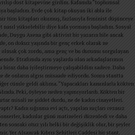
rılıp dost kitapevine girdim. Kafamda “toplumsal
ya başladım. Evde çok kitap okuyan iki abla ile
air tüm kitapları okumuş, fazlasıyla feminist düşünceye
t nasıl yükselebilir diye kafa yormaya başladım. Sosyal
e, Duygu Asena gibi aktivist bir yazarın bile ancak
erde, on dokuz yaşında bir genç erkek olarak ne
n olmak çok zordu, ama genç ve bu durumu sorgulayan
nemde. Etrafımda aynı yaşlarda olan arkadaşlarımın
ını biraz daha iyileştirmeye çalışabildim sadece. Daha
e de onların algısı müsaade ediyordu. Sonra stantta
iğer cümle geldi aklıma. “Yapacakları kanunlarla kökten
lında. Peki, öyleyse neden yapmıyorlardı. Kökten bir
ar misali ne şiddet durdu, ne de kadın cinayetleri.
ptı? Kadın sığınma evi açtı, yapılan suçları cezasız
konserler, kadınlar günü matineleri düzenledi ve daha
n sonraki otuz yılı belki bir değişiklik olur, bir şeyler
ir. Yer Alsancak Kıbrıs Şehitleri Caddesi bir stant.