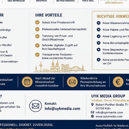
ğil, insanın dikkatidir.”