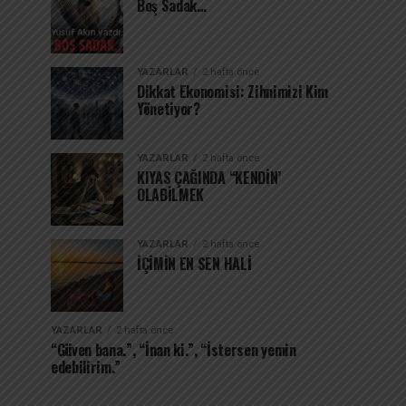
Boş Sadak…
YAZARLAR
2 hafta önce
Dikkat Ekonomisi: Zihnimizi Kim
Yönetiyor?
YAZARLAR
2 hafta önce
KIYAS ÇAĞINDA “KENDİN’
OLABİLMEK
YAZARLAR
2 hafta önce
İÇİMİN EN SEN HALİ
YAZARLAR
2 hafta önce
“Güven bana.”, “İnan ki.”, “İstersen yemin
edebilirim.”