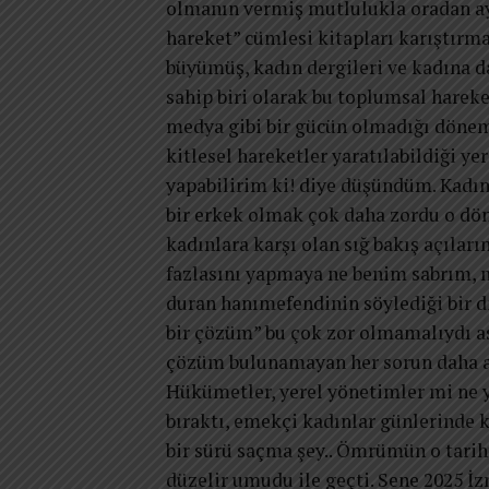
olmanın vermiş mutlulukla oradan ay
hareket” cümlesi kitapları karıştırma
büyümüş, kadın dergileri ve kadına d
sahip biri olarak bu toplumsal hareke
medya gibi bir gücün olmadığı dönemd
kitlesel hareketler yaratılabildiği y
yapabilirim ki! diye düşündüm. Kadı
bir erkek olmak çok daha zordu o dö
kadınlara karşı olan sığ bakış açılar
fazlasını yapmaya ne benim sabrım, n
duran hanımefendinin söylediği bir d
bir çözüm” bu çok zor olmamalıydı as
çözüm bulunamayan her sorun daha art
Hükümetler, yerel yönetimler mi ne ya
bıraktı, emekçi kadınlar günlerinde 
bir sürü saçma şey.. Ömrümün o tarihte
düzelir umudu ile geçti. Sene 2025 İzm