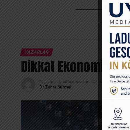
YAZARLAR
Dikkat Ekonomisi: Z
Yayınlandı
2 hafta önce
Tarih
27 Temmuz 2026
Dr.Zehra Sürmeli