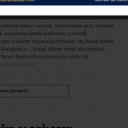
 petrolü kontrol ediyordu. Bugün ise dünyanın en
or. Çünkü çağımızın en değerli sermayesi para
edikleri haberi seçerdi. Televizyonu açar, izlemek
r, sayfalarını kendi iradesiyle çevirirdi.
izim yerimize seçen algoritmalar var. Hangi haberi
kalacağımızı… Hangi öfkeye ortak olacağımızı…
 hangi düşüncelerin zihnimize daha sık
emler belirliyor.
 doğrudan yazmaz. Fakat düşüncelerimizin
ni boşlukta düşünmez; maruz kaldığı içerikler,
ığı duygusal uyaranlar zamanla onun gerçeklik
MAYA DEVAM ET
den biri şudur: Dikkatimizi verdiğimiz şey,
nyanın yalnızca tehlikelerden ibaret olduğuna
yatlar gören biri, kendi yaşamını eksik