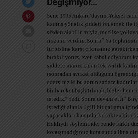
Değişmiyor…
Sene 1995 Ankara’dayım. Yüksel cadd
kadına yönelik şiddeti önlemek ile il
sizden alabilir miyiz, meclise yollayac
imzamı verdim. Sonra “ Ya toplumun iç
türlüsüne karşı çıkmamız gerekirken 
bırakılıyoruz, evet kabul ediyorum k
şiddete maruz kalan tek varlık kadın d
(sonradan avukat olduğunu öğrendiğim
edersiniz ki bu sorun sadece kadınlar
bir hareket başlatılmalı, bizler he
istedik.” dedi. Sonra devam etti “ B
istediği alanla ilgili bir çalışma için
yapacakları kanunlarla kökten bir çö
Haklıydı söyleminde, bende farklı d
konuşmadığımız konusunda ikna olmak