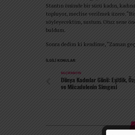
Stantın önünde bir sürü kadın, kadına
topluyor, meclise verilmek üzere. “Bi
söyleyecektim, sustum. Otuz sene ö
buldum.
Sonra dedim ki kendime, “Zaman geçi
İLGILI KONULAR:
KAÇIRMAYIN
Dünya Kadınlar Günü: Eşitlik, Ö
ve Mücadelenin Simgesi