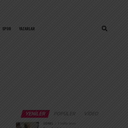
SPOR
YAZARLAR
YENILER
POPÜLER
VIDEO
GENEL
1 hafta önce