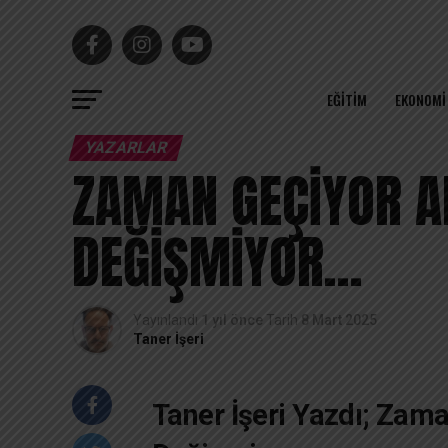
EĞITIM
EKONOMI
YAZARLAR
ZAMAN GEÇİYOR A
DEĞİŞMİYOR…
Yayınlandı
1 yıl önce
Tarih
8 Mart 2025
Taner İşeri
Taner İşeri Yazdı; Zam