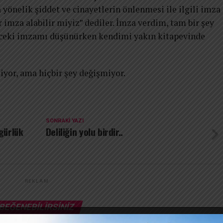
 yönelik şiddet ve cinayetlerin önlenmesi ile ilgili imza
r imza alabilir miyiz” dediler. İmza verdim, tam bir şey
nceki imzamı düşünürken kendimi yakın kitapevinde
yor, ama hiçbir şey değişmiyor.
SONRAKI YAZI
zgürlük
Deliliğin yolu birdir..
REKLAM
BEĞENEBILIRSINIZ