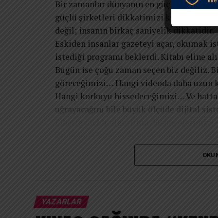
Bir zamanlar dünyanın en güçlü şirketleri
güçlü şirketleri dikkatimizi kontrol ediy
değil; insanın birkaç saniyelik dikkatidir.
Eskiden insanlar gazeteyi açar, okumak ist
istediği programı beklerdi. Kitabı eline alı
Bugün ise çoğu zaman seçen biz değiliz. B
göreceğimizi… Hangi videoda daha uzun 
Hangi korkuyu hissedeceğimizi… Ve hatta
uğrayacağını bile büyük ölçüde dijital sist
Elbette hiçbir algoritma düşüncelerimizi
beslendiği ortamı şekillendirir. İnsan zih
tekrar eden mesajlar ve sürekli karşılaşt
OKU
algısını biçimlendirir.
İnsan psikolojisinin en temel özelliklerin
zamanla zihnimizin gerçeğine dönüşür.
Sürekli felaket haberleri izleyen biri, dü
YAZARLAR
inanmaya başlayabilir. Sürekli kusursuz ha