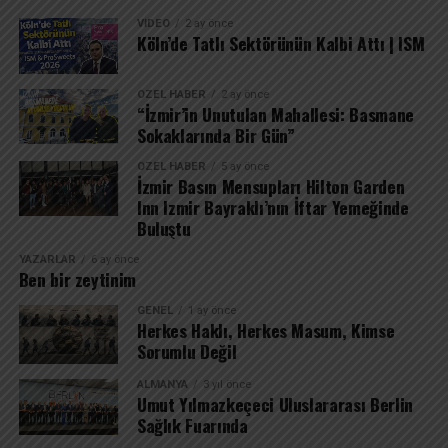
VIDEO
2 ay önce
Köln’de Tatlı Sektörünün Kalbi Attı | ISM
ÖZEL HABER
2 ay önce
“İzmir’in Unutulan Mahallesi: Basmane
Sokaklarında Bir Gün”
ÖZEL HABER
5 ay önce
İzmir Basın Mensupları Hilton Garden
Inn Izmir Bayraklı’nın İftar Yemeğinde
Buluştu
YAZARLAR
6 ay önce
Ben bir zeytinim
GENEL
1 ay önce
Herkes Haklı, Herkes Masum, Kimse
Sorumlu Değil
ALMANYA
3 yıl önce
Umut Yılmazkeçeci Uluslararası Berlin
Sağlık Fuarında