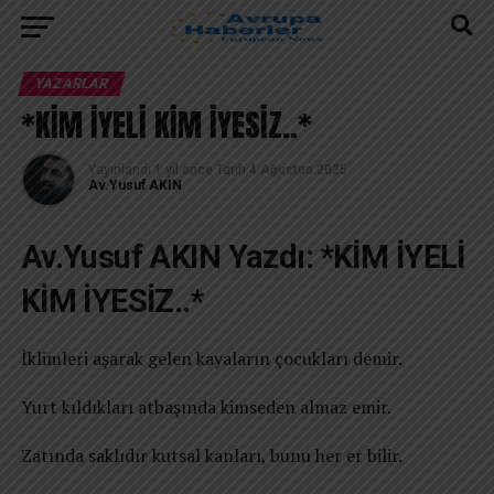
YAZARLAR
*KİM İYELİ KİM İYESİZ..*
Yayınlandı
1 yıl önce
Tarih
4 Ağustos 2025
Av.Yusuf AKIN
Av.Yusuf AKIN Yazdı: *KİM İYELİ
KİM İYESİZ..*
İklimleri aşarak gelen kayaların çocukları demir.
Yurt kıldıkları atbaşında kimseden almaz emir.
Zatında saklıdır kutsal kanları, bunu her er bilir.