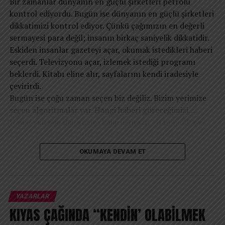
Bir zamanlar dünyanın en güçlü şirketleri petrolü
Narsist gözü kaf dağında eşi yok, herkes kuma.
kontrol ediyordu. Bugün ise dünyanın en güçlü şirketleri
dikkatimizi kontrol ediyor. Çünkü çağımızın en değerli
Dünyada tüm psikologlar bir olup yapsa deney.
sermayesi para değil; insanın birkaç saniyelik dikkatidir.
Eskiden insanlar gazeteyi açar, okumak istedikleri haberi
seçerdi. Televizyonu açar, izlemek istediği programı
REKLAM
beklerdi. Kitabı eline alır, sayfalarını kendi iradesiyle
Gözüne sazı soksanız, dönüp sorar bu da ney.
çevirirdi.
Bugün ise çoğu zaman seçen biz değiliz. Bizim yerimize
Bilgeler uyanıktır, kırk arşın uzakta yalanı anlar.
seçen algoritmalar var. Hangi haberi göreceğimizi…
Hakikat kazanır, kazanamaz pavlova yalananlar.
Hangi videoda daha uzun kalacağımızı… Hangi öfkeye
ortak olacağımızı… Hangi korkuyu hissedeceğimizi… Ve
Av.Yusuf AKIN/29.08.2025/İzmir
hatta hangi düşüncelerin zihnimize daha sık
OKUMAYA DEVAM ET
uğrayacağını bile büyük ölçüde dijital sistemler belirliyor.
Elbette hiçbir algoritma düşüncelerimizi doğrudan
REKLAM
yazmaz. Fakat düşüncelerimizin beslendiği ortamı
İLGILI KONULAR:
şekillendirir. İnsan zihni boşlukta düşünmez; maruz
YAZARLAR
kaldığı içerikler, tekrar eden mesajlar ve sürekli
KIYAS ÇAĞINDA “KENDİN’ OLABİLMEK
SONRAKI YAZI
Anneler ve çocukları…
karşılaştığı duygusal uyaranlar zamanla onun gerçeklik