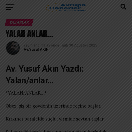
YAZARLAR
YALAN ANLAR…
Yayınlandı
11 ay önce
Tarih
30 Ağustos 2025
Av.Yusuf AKIN
Av. Yusuf Akın Yazdı:
Yalan/anlar…
*YALAN/ANLAR…*
Obez, şiş bir gövdenin üzerinde reçine başlar.
Kırkıncı paralelde suçlu, yirmide şeytan taşlar.
Sallanır iki tarafı, bostana erken giren korkuluk.