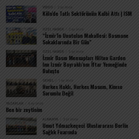
VIDEO
2 ay önce
Köln’de Tatlı Sektörünün Kalbi Attı | ISM
ÖZEL HABER
2 ay önce
“İzmir’in Unutulan Mahallesi: Basmane
Sokaklarında Bir Gün”
ÖZEL HABER
5 ay önce
İzmir Basın Mensupları Hilton Garden
Inn Izmir Bayraklı’nın İftar Yemeğinde
Buluştu
GENEL
1 ay önce
Herkes Haklı, Herkes Masum, Kimse
Sorumlu Değil
YAZARLAR
6 ay önce
Ben bir zeytinim
ALMANYA
3 yıl önce
Umut Yılmazkeçeci Uluslararası Berlin
Sağlık Fuarında