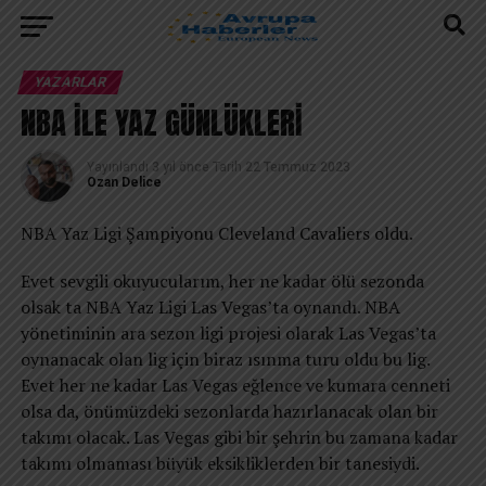
YAZARLAR
NBA İLE YAZ GÜNLÜKLERİ
Yayınlandı
3 yıl önce
Tarih
22 Temmuz 2023
Ozan Delice
NBA Yaz Ligi Şampiyonu Cleveland Cavaliers oldu.
Evet sevgili okuyucularım, her ne kadar ölü sezonda
olsak ta NBA Yaz Ligi Las Vegas’ta oynandı. NBA
yönetiminin ara sezon ligi projesi olarak Las Vegas’ta
oynanacak olan lig için biraz ısınma turu oldu bu lig.
Evet her ne kadar Las Vegas eğlence ve kumara cenneti
olsa da, önümüzdeki sezonlarda hazırlanacak olan bir
takımı olacak. Las Vegas gibi bir şehrin bu zamana kadar
takımı olmaması büyük eksikliklerden bir tanesiydi.