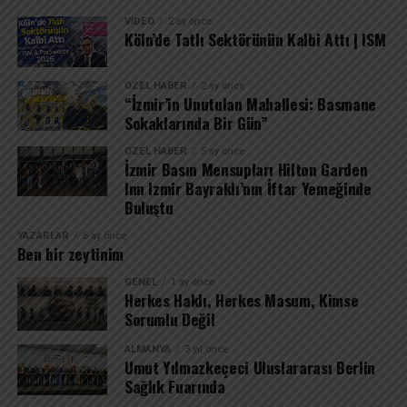
VIDEO
2 ay önce
Köln’de Tatlı Sektörünün Kalbi Attı | ISM
ÖZEL HABER
2 ay önce
“İzmir’in Unutulan Mahallesi: Basmane
Sokaklarında Bir Gün”
ÖZEL HABER
5 ay önce
İzmir Basın Mensupları Hilton Garden
Inn Izmir Bayraklı’nın İftar Yemeğinde
Buluştu
YAZARLAR
6 ay önce
Ben bir zeytinim
GENEL
1 ay önce
Herkes Haklı, Herkes Masum, Kimse
Sorumlu Değil
ALMANYA
3 yıl önce
Umut Yılmazkeçeci Uluslararası Berlin
Sağlık Fuarında