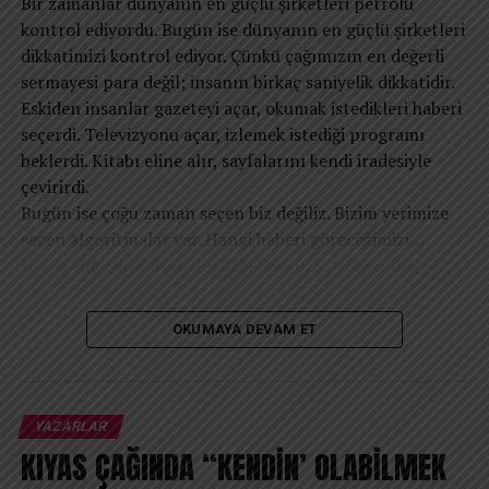
Bir zamanlar dünyanın en güçlü şirketleri petrolü
kontrol ediyordu. Bugün ise dünyanın en güçlü şirketleri
dikkatimizi kontrol ediyor. Çünkü çağımızın en değerli
sermayesi para değil; insanın birkaç saniyelik dikkatidir.
Eskiden insanlar gazeteyi açar, okumak istedikleri haberi
seçerdi. Televizyonu açar, izlemek istediği programı
beklerdi. Kitabı eline alır, sayfalarını kendi iradesiyle
çevirirdi.
Bugün ise çoğu zaman seçen biz değiliz. Bizim yerimize
seçen algoritmalar var. Hangi haberi göreceğimizi…
Hangi videoda daha uzun kalacağımızı… Hangi öfkeye
ortak olacağımızı… Hangi korkuyu hissedeceğimizi… Ve
hatta hangi düşüncelerin zihnimize daha sık
OKUMAYA DEVAM ET
uğrayacağını bile büyük ölçüde dijital sistemler belirliyor.
Elbette hiçbir algoritma düşüncelerimizi doğrudan
yazmaz. Fakat düşüncelerimizin beslendiği ortamı
şekillendirir. İnsan zihni boşlukta düşünmez; maruz
YAZARLAR
kaldığı içerikler, tekrar eden mesajlar ve sürekli
KIYAS ÇAĞINDA “KENDİN’ OLABİLMEK
karşılaştığı duygusal uyaranlar zamanla onun gerçeklik