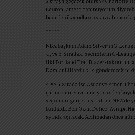
2.sıraya geçecek olursak Charlotte Ho
LeBron James’i tanımıyorum diyerek b
hem de ribaundları ustaca almasıyla
*****
NBA başkanı Adam Silver’ınG-Leauge p
4., ve 5. Sıradaki seçimlerin G-Leaug
ilki Portland TrailBlazerstakımının 
DamianLillard’ı bile göndereceğini di
4. ve 5. Sırada ise Asuar ve Amen Thom
çalmacıdır. Savunma yönünden büyük 
seçimleri gerçekleştirdiler. NBA’de y
bunlardı. Ben Ozan Delice, Avrupa Ha
ayında açılacak. Açılmadan önce gün