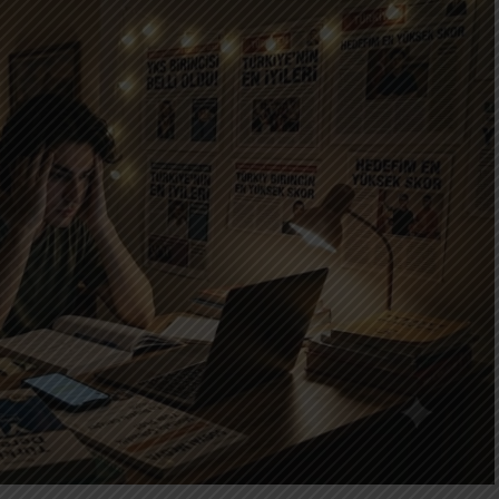
im dikkatimizi satın alan sistemlerdir.
llandığımızı düşünürüz. Gerçekte ödediğimiz
mandır. Daha doğrusu, hayatımızın geri gelmeyecek
ma hareketi yeni bir ihtimal vaat eder. Belki biraz
rpıcı bir haber… Belki daha fazla beğeni… Belki
da bu “belki”, insan beyninin ödül sistemini
düllerden daha güçlü bir beklenti yaratır. Bu yüzden
; aradıkları şey belirli bir bilgi değil, bir sonraki
udur: İnsanın merakını hiç doyurmadan sürekli
z önemli bir gerçek var. Her “evet”, aynı zamanda
ocuğumuzla konuşmadığımız bir saattir. Bitmeyen
amadığımız bir kitabın sayfasıdır. Sürekli bölünen