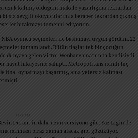
ca uzak kalmış olduğum makale yazarlığına tekrardan
i siz sevgili okuyucularımla beraber tekrardan çıkmış
 eserler bırakmayı temenni ediyorum.
n NBA oyuncu seçmeleri ile başlamayı uygun gördüm. 22
eçmeler tamamlandı. Bütün flaşlar tek bir çocuğun
yde dünyaya gelen Victor Wenbanyama’nın ta kendisiydi.
bir hayat hikayesine sahipti. Metropolitans isimli hiç
de final oynatmayı başarmış, ama yetersiz kalması
etmişti.
REKLAM
 Kevin Durant’in daha uzun versiyonu gibi. Yaz Ligin’de
ına ısınması biraz zaman alacak gibi gözüküyor.