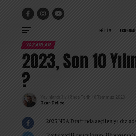
EĞITIM
EKONOMI
YAZARLAR
2023, Son 10 Yıl
?
Yayınlandı
3 yıl önce
Tarih
16 Temmuz 2023
Ozan Delice
2023 NBA Draftında seçilen yıldız ad
Evet sevgili oyucularım, ilk yazıma 