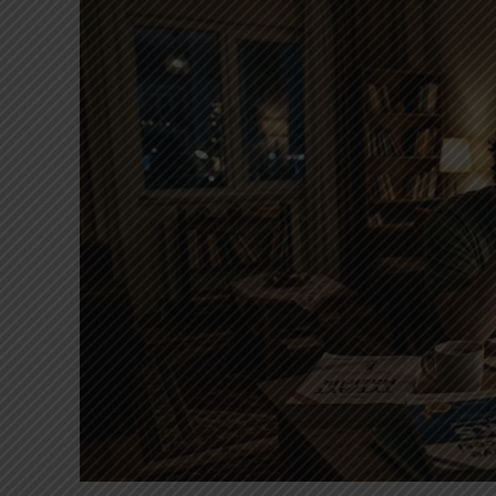
ekonomisidir.
Bu ekonomide satılan ürün biz değiliz. Biz
Bir sosyal medya platformunu ücretsiz ku
bedel para değildir. Ödediğimiz bedel za
dakikalarıdır.
Her bildirim küçük bir çağrıdır. Her kaydır
sonra daha ilginç bir video… Belki daha ça
bizi mutlu edecek yeni bir içerik… Ve tam 
harekete geçirir. Belirsiz ödüller, kesin ö
insanlar bazen saatlerce ekran başında kalır
küçük uyarandır.
Dikkat ekonomisinin en güçlü silahı da b
beslemek. Fakat burada gözden kaçırdığımı
başka bir şeye söylenmiş “hayır”dır.
Telefon ekranına ayırdığımız her saat, ç
içerik akışına verdiğimiz her dakika, okuy