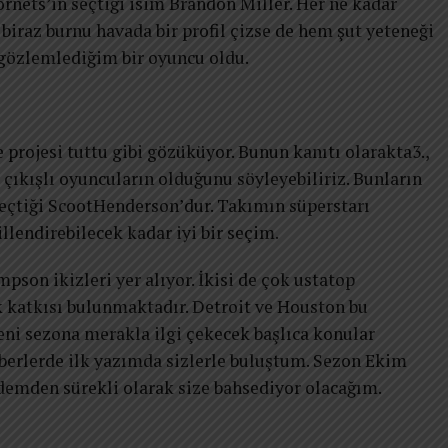
rnets’in seçtiği isim Brandon Miller. Her ne kadar
iraz burnu havada bir profil çizse de hem şut yeteneği
 gözlemlediğim bir oyuncu oldu.
rojesi tuttu gibi gözüküyor. Bunun kanıtı olarakta3.,
e çıkışlı oyuncuların olduğunu söyleyebiliriz. Bunların
seçtiği ScootHenderson’dur. Takımın süperstarı
llendirebilecek kadar iyi bir seçim.
pson ikizleri yer alıyor. İkisi de çok ustatop
katkısı bulunmaktadır. Detroit ve Houston bu
eni sezona merakla ilgi çekecek başlıca konular
berlerde ilk yazımda sizlerle buluştum. Sezon Ekim
demden sürekli olarak size bahsediyor olacağım.