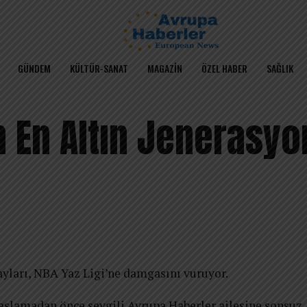
GÜNDEM
KÜLTÜR-SANAT
MAGAZIN
ÖZEL HABER
SAĞLIK
ın En Altın Jenerasy
ayları, NBA Yaz Ligi’ne damgasını vuruyor.
başlamadan önce sevgili Avrupa Haberler ailesine sonsuz