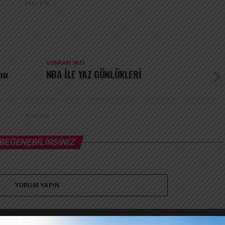
REKLAM
SONRAKI YAZI
mu
NBA İLE YAZ GÜNLÜKLERİ
REKLAM
BEĞENEBILIRSINIZ
YORUM YAPIN