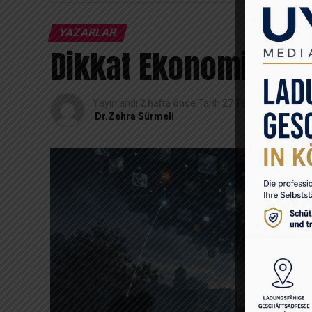
YAZARLAR
Dikkat Ekonomisi: Z
Yayınlandı
2 hafta önce
Tarih
27 Temmuz 2026
Dr.Zehra Sürmeli