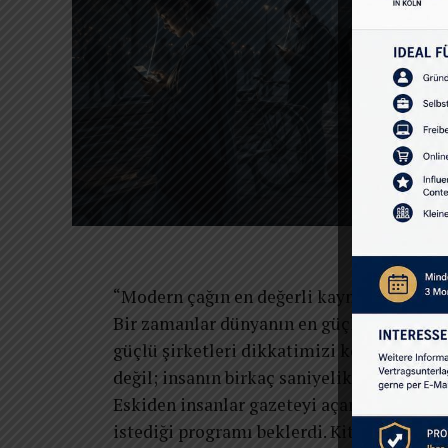
“Modern çağın en değerli kaynağı petrol de
Bir zamanlar dünyanın en güçlü şirketleri
güçlü şirketleri dikkatimizi kontrol ediy
değil; insanın birkaç saniyelik dikkatidir.
Eskiden insanlar gazeteyi açar, okumak ist
istediği programı beklerdi. Kitabı eline alı