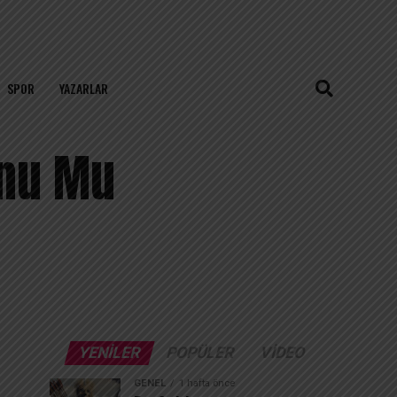
SPOR
YAZARLAR
onu Mu
YENILER
POPÜLER
VIDEO
GENEL
1 hafta önce