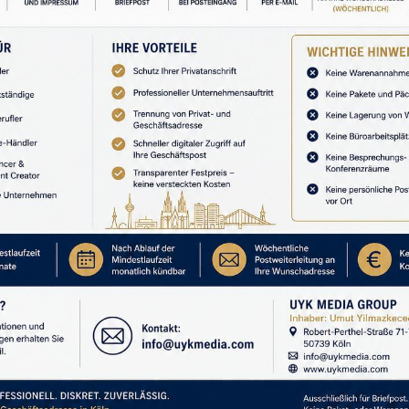
ğil, insanın dikkatidir.”
 petrolü kontrol ediyordu. Bugün ise dünyanın en
or. Çünkü çağımızın en değerli sermayesi para
edikleri haberi seçerdi. Televizyonu açar, izlemek
r, sayfalarını kendi iradesiyle çevirirdi.