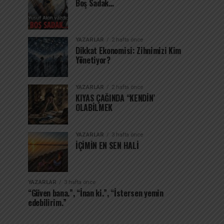
Boş Sadak…
YAZARLAR
2 hafta önce
Dikkat Ekonomisi: Zihnimizi Kim
Yönetiyor?
YAZARLAR
2 hafta önce
KIYAS ÇAĞINDA “KENDİN’
OLABİLMEK
YAZARLAR
3 hafta önce
İÇİMİN EN SEN HALİ
YAZARLAR
3 hafta önce
“Güven bana.”, “İnan ki.”, “İstersen yemin
edebilirim.”