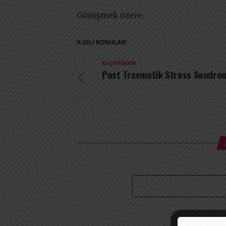
Görüşmek üzere.
İLGILI KONULAR:
KAÇIRMAYIN
Post Travmatik Stress Sendro