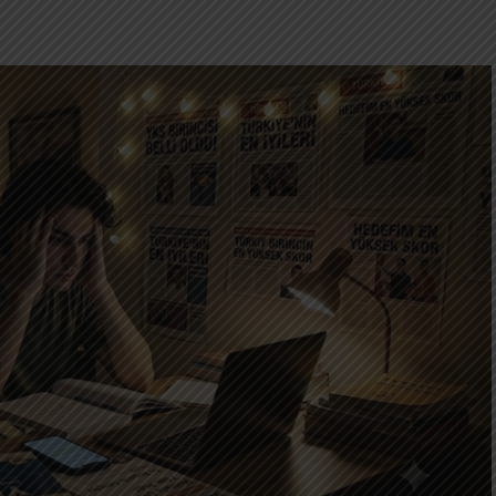
tık yalnızca tüketim ekonomisi değildir. Dikkat
im dikkatimizi satın alan sistemlerdir.
llandığımızı düşünürüz. Gerçekte ödediğimiz
mandır. Daha doğrusu, hayatımızın geri gelmeyecek
ma hareketi yeni bir ihtimal vaat eder. Belki biraz
rpıcı bir haber… Belki daha fazla beğeni… Belki
da bu “belki”, insan beyninin ödül sistemini
düllerden daha güçlü bir beklenti yaratır. Bu yüzden
; aradıkları şey belirli bir bilgi değil, bir sonraki
udur: İnsanın merakını hiç doyurmadan sürekli
z önemli bir gerçek var. Her “evet”, aynı zamanda