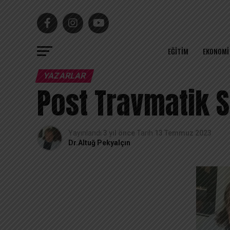
EĞITIM
EKONOMI
YAZARLAR
Post Travmatik 
Yayınlandı
3 yıl önce
Tarih
13 Temmuz 2023
Dr.Altuğ Pekyalçın