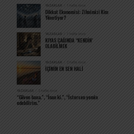
YAZARLAR
1 hafta önce
Dikkat Ekonomisi: Zihnimizi Kim
Yönetiyor?
YAZARLAR
1 hafta önce
KIYAS ÇAĞINDA “KENDİN’
OLABİLMEK
YAZARLAR
2 hafta önce
İÇİMİN EN SEN HALİ
YAZARLAR
2 hafta önce
“Güven bana.”, “İnan ki.”, “İstersen yemin
edebilirim.”