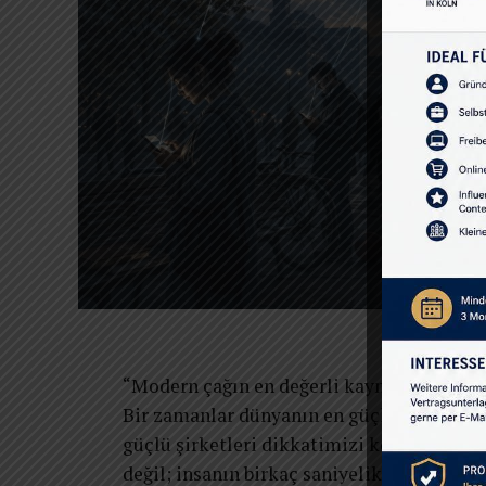
“Modern çağın en değerli kaynağı petrol de
Bir zamanlar dünyanın en güçlü şirketleri
güçlü şirketleri dikkatimizi kontrol ediy
değil; insanın birkaç saniyelik dikkatidir.