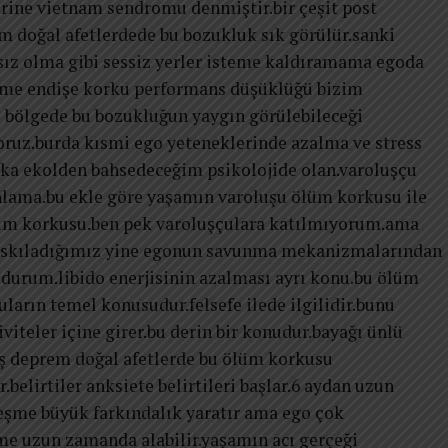
zerine vietnam sendromu denmiştir.bir çeşit post
m doğal afetlerdede bu bozukluk sık görülür.sanki
sız olma gibi sessiz yerler isteme kaldıramama egoda
kme endişe korku performans düşüklüğü bizim
 bölgede bu bozukluğun yaygın görülebileceği
oruz.burda kısmi ego yeteneklerinde azalma ve stress
aşka ekolden bahsedeceğim psikolojide olan.varoluşçu
nlama.bu ekle göre yaşamın varoluşu ölüm korkusu ile
ölüm korkusu.ben pek varoluşçulara katılmıyorum.ama
baskıladığımız yine egonun savunma mekanizmalarından
durum.libido enerjisinin azalması ayrı konu.bu ölüm
ların temel konusudur.felsefe ilede ilgilidir.bunu
viteler içine girer.bu derin bir konudur.bayağı ünlü
vaş deprem doğal afetlerde bu ölüm korkusu
.belirtiler anksiete belirtileri başlar.6 aydan uzun
leşme büyük farkındalık yaratır ama ego çok
me uzun zamanda alabilir.yaşamın acı gerçeği