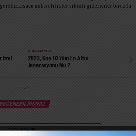
gerekir.kısaca anksiolitikler sıkıntı gidericiler birazda
SONRAKI YAZI
rizmi
2023, Son 10 Yılın En Altın
Jenerasyonu Mu ?
REKLAM
BEĞENEBILIRSINIZ
YORUM YAPIN