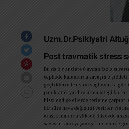
Uzm.Dr.Psikiyatri Altu
Post travmatik stress
Bu da bir ansiete 6 aydan fazla sürers
cephede kalanlarda savaşın o şiddeti 
geçtiklerinde uyum sağlamakta güçlük
panik atak yardım alma isteği korku
hissi endişe ellerde terleme çarpınt
bir süre hava değişimi verirler .vie
araştırmalarda yüksek düzeyde anksie
savaş ortamı yaşamış kimselerde görü