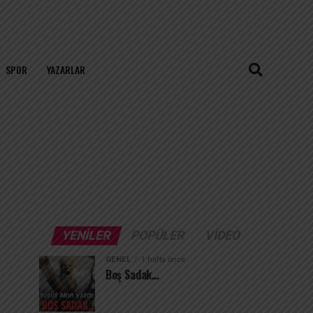
SPOR
YAZARLAR
YENILER
POPÜLER
VIDEO
GENEL
1 hafta önce
Boş Sadak…