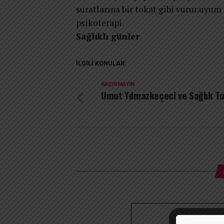
suratlarına bir tokat gibi vurur.uyum 
psikoterapi.
Sağlıklı günler
İLGILI KONULAR:
KAÇIRMAYIN
Umut Yılmazkeçeci ve Sağlık Tu