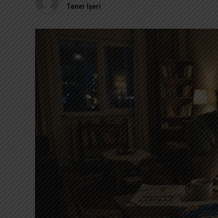
Taner İşeri
malzemesidir.
İşte bu nedenle modern ekonominin adı ar
ekonomisidir.
Bu ekonomide satılan ürün biz değiliz. Biz
Bir sosyal medya platformunu ücretsiz ku
bedel para değildir. Ödediğimiz bedel za
dakikalarıdır.
Her bildirim küçük bir çağrıdır. Her kaydır
sonra daha ilginç bir video… Belki daha ça
bizi mutlu edecek yeni bir içerik… Ve tam 
harekete geçirir. Belirsiz ödüller, kesin ö
insanlar bazen saatlerce ekran başında kalır
küçük uyarandır.
Dikkat ekonomisinin en güçlü silahı da b
beslemek. Fakat burada gözden kaçırdığımı
başka bir şeye söylenmiş “hayır”dır.