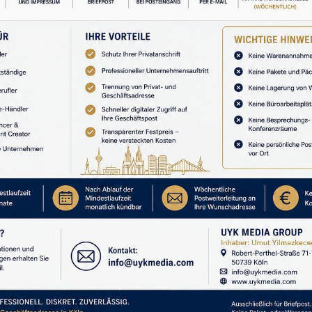
ğil, insanın dikkatidir.”
 petrolü kontrol ediyordu. Bugün ise dünyanın en
or. Çünkü çağımızın en değerli sermayesi para