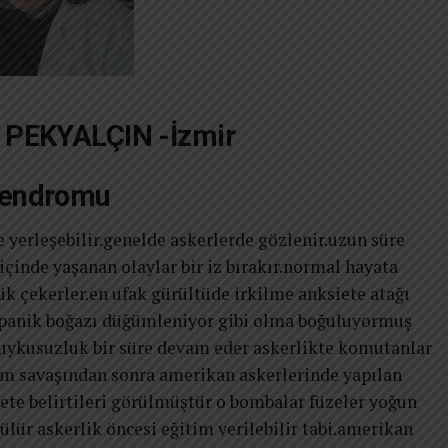
ğ PEKYALÇIN -İzmir
 sendromu
e yerleşebilir.genelde askerlerde gözlenir.uzun süre
içinde yaşanan olaylar bir iz bırakır.normal hayata
 çekerler.en ufak gürültüde irkilme anksiete atağı
 panik boğazı düğümleniyor gibi olma boğuluyormuş
ı uykusuzluk bir süre devam eder askerlikte komutanlar
tnam savaşından sonra amerikan askerlerinde yapılan
te belirtileri görülmüştür o bombalar füzeler yoğun
lür askerlik öncesi eğitim verilebilir tabi.amerikan