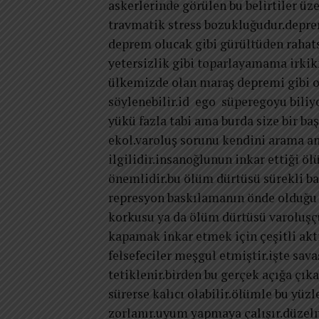
askerlerinde görülen bu belirtiler ü
travmatik stress bozukluğudur.depre
deprem olucak gibi gürültüden rahat
yetersizlik gibi toparlayamama irki
ülkemizde olan maraş depremi gibi o
söylenebilir.id ego süperegoyu biliy
yükü fazla tabi ama burda size bir b
ekol.varoluş sorunu kendini arama a
ilgilidir.insanoğlunun inkar ettiği 
önemlidir.bu ölüm dürtüsü sürekli 
represyon baskılamanın önde olduğu 
korkusu ya da ölüm dürtüsü varoluşçu
kapamak inkar etmek için çeşitli akti
felsefeciler meşgul etmiştir.işte sa
tetiklenir.birden bu gerçek açığa çıkar
sürerse kalıcı olabilir.ölümle bu yüz
zorlanır.uyum yapmaya çalışır.düzel