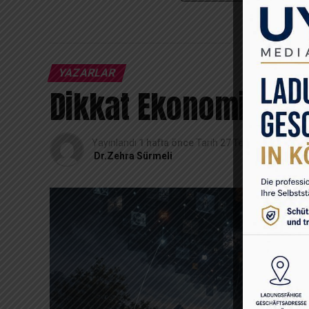
YAZARLAR
Dikkat Ekonomisi: Z
Yayınlandı
1 hafta önce
Tarih
27 Temmuz 2026
Dr.Zehra Sürmeli