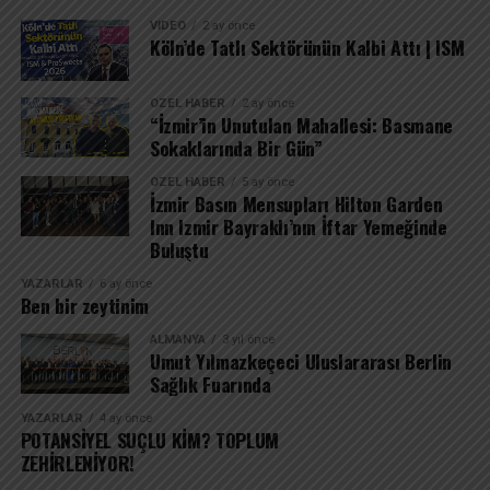
VIDEO
2 ay önce
Köln’de Tatlı Sektörünün Kalbi Attı | ISM
ÖZEL HABER
2 ay önce
“İzmir’in Unutulan Mahallesi: Basmane
Sokaklarında Bir Gün”
ÖZEL HABER
5 ay önce
İzmir Basın Mensupları Hilton Garden
Inn Izmir Bayraklı’nın İftar Yemeğinde
Buluştu
YAZARLAR
6 ay önce
Ben bir zeytinim
ALMANYA
3 yıl önce
Umut Yılmazkeçeci Uluslararası Berlin
Sağlık Fuarında
YAZARLAR
4 ay önce
POTANSİYEL SUÇLU KİM? TOPLUM
ZEHİRLENİYOR!