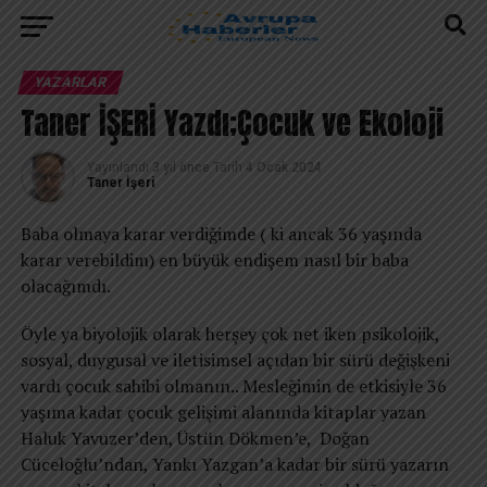
YAZARLAR
Taner İŞERİ Yazdı;Çocuk ve Ekoloji
Yayınlandı
3 yıl önce
Tarih
4 Ocak 2024
Taner İşeri
Baba olmaya karar verdiğimde ( ki ancak 36 yaşında
karar verebildim) en büyük endişem nasıl bir baba
olacağımdı.
Öyle ya biyolojik olarak herşey çok net iken psikolojik,
sosyal, duygusal ve iletisimsel açıdan bir sürü değişkeni
vardı çocuk sahibi olmanın.. Mesleğimin de etkisiyle 36
yaşıma kadar çocuk gelişimi alanında kitaplar yazan
Haluk Yavuzer’den, Üstün Dökmen’e, Doğan
Cüceloğlu’ndan, Yankı Yazgan’a kadar bir sürü yazarın