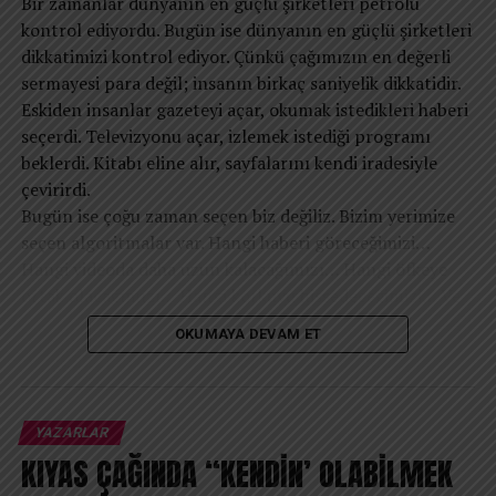
Bir zamanlar dünyanın en güçlü şirketleri petrolü
kontrol ediyordu. Bugün ise dünyanın en güçlü şirketleri
dikkatimizi kontrol ediyor. Çünkü çağımızın en değerli
sermayesi para değil; insanın birkaç saniyelik dikkatidir.
Eskiden insanlar gazeteyi açar, okumak istedikleri haberi
seçerdi. Televizyonu açar, izlemek istediği programı
beklerdi. Kitabı eline alır, sayfalarını kendi iradesiyle
çevirirdi.
Bugün ise çoğu zaman seçen biz değiliz. Bizim yerimize
seçen algoritmalar var. Hangi haberi göreceğimizi…
Hangi videoda daha uzun kalacağımızı… Hangi öfkeye
ortak olacağımızı… Hangi korkuyu hissedeceğimizi… Ve
hatta hangi düşüncelerin zihnimize daha sık
OKUMAYA DEVAM ET
uğrayacağını bile büyük ölçüde dijital sistemler belirliyor.
Elbette hiçbir algoritma düşüncelerimizi doğrudan
yazmaz. Fakat düşüncelerimizin beslendiği ortamı
şekillendirir. İnsan zihni boşlukta düşünmez; maruz
YAZARLAR
kaldığı içerikler, tekrar eden mesajlar ve sürekli
KIYAS ÇAĞINDA “KENDİN’ OLABİLMEK
karşılaştığı duygusal uyaranlar zamanla onun gerçeklik