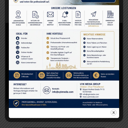
https://www.avrupahaberler.com/
Mein neues Buch „Bir Bavul Bir Umut“ (Ein Koffer,
Eine Hoffnung) ist jetzt erhältlich!
Offizieller Shop:
https://shop.umutyilmazkececi.com/
Bei Amazon : https://amzn.eu/d/eylyOIe
#şömine #fireplace #kaminfeuer #huzur #relaxing
#entspannung #ateş #relaxingsounds #ambience
#gemütlich #sleep #study #wintervibes #cozy #4K
İLGILI KONULAR:
ENTSPANNEND (4K) IZLE
ENTSPANNEND (4K) VIDEOLARI
RELAXING
ŞÖMINE ATEŞI | FIREPLACE AMBIENCE | KAMINFEUER –
RAHATLATICI
SONRAKI YAZI
Umutun Rotaları İzmir Kemeraltında
KAÇIRMAYIN
Umut’un Rotaları | Yeni Kanal İntrosu