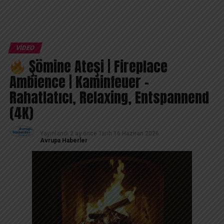
VIDEO
Şömine Ateşi | Fireplace
Ambience | Kaminfeuer –
Rahatlatıcı, Relaxing, Entspannend
(4K)
Yayınlandı
2 ay önce
Tarih
16 Haziran 2026
Avrupa Haberler