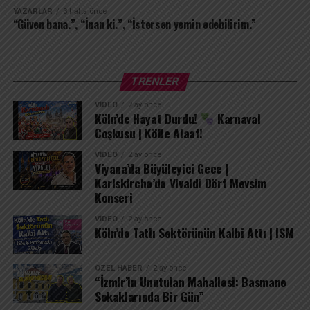
Uluslararası gazeteci
YAZARLAR
3 hafta önce
“Güven bana.”, “İnan ki.”, “İstersen yemin edebilirim.”
REKLAM
TRENLER
VIDEO
2 ay önce
Köln’de Hayat Durdu!
Karnaval
Coşkusu | Kölle Alaaf!
VIDEO
2 ay önce
Viyana’da Büyüleyici Gece |
Karlskirche’de Vivaldi Dört Mevsim
Konseri
VIDEO
2 ay önce
Köln’de Tatlı Sektörünün Kalbi Attı | ISM
ÖZEL HABER
2 ay önce
“İzmir’in Unutulan Mahallesi: Basmane
Sokaklarında Bir Gün”