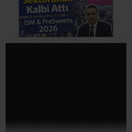
Resmi mağazam:
https://shop.umutyilmazkececi.com/
Amazon Almanya’da: https://amzn.eu/d/eylyOIe
English:
Feel the warmth of winter evenings… This fireplace
video was made for those seeking peace and relaxation.
Listen to the crackling fire and enjoy the cozy
atmosphere.
Perfect for studying, relaxing, or falling asleep.
Recorded in 4K with real fire sounds.
Subscribe for more relaxing ambience videos.
Stay tuned:
Instagram:
https://www.instagram.com/umutyilmazkececi/
Web: https://www.umutyilmazkececi.com
https://www.avrupahaberler.com/
My new book “Bir Bavul Bir Umut” is now available!