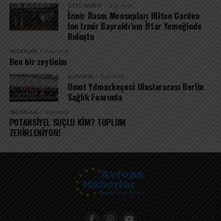
ÖZEL HABER
5 ay önce
İzmir Basın Mensupları Hilton Garden
Inn Izmir Bayraklı’nın İftar Yemeğinde
Buluştu
YAZARLAR
6 ay önce
Ben bir zeytinim
ALMANYA
3 yıl önce
Umut Yılmazkeçeci Uluslararası Berlin
Sağlık Fuarında
YAZARLAR
4 ay önce
POTANSİYEL SUÇLU KİM? TOPLUM
ZEHİRLENİYOR!