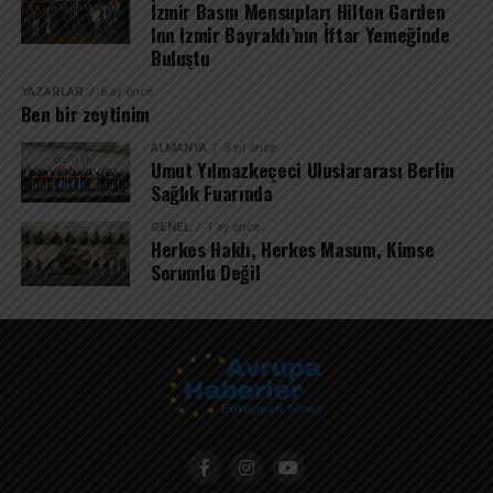
İzmir Basın Mensupları Hilton Garden
Inn Izmir Bayraklı’nın İftar Yemeğinde
Buluştu
YAZARLAR
6 ay önce
Ben bir zeytinim
ALMANYA
3 yıl önce
Umut Yılmazkeçeci Uluslararası Berlin
Sağlık Fuarında
GENEL
1 ay önce
Herkes Haklı, Herkes Masum, Kimse
Sorumlu Değil