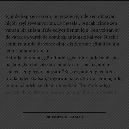
kalacağız. Belki de yeniden hatırlamamız gereken tek
soruyla baş başa kalıyor: “Bütün bunlar bana ne kattı?”
şey; alkışlanan bir “en” olmak değil, kendi sınırlarımız
Belki de asıl mesele teknoloji değildir. Teknoloji, insan
İçimde hep sen varsın; bu yüzden içinde sen olmayan
içinde “kendimiz” kalabilmenin ve öz saygımızı
aklının büyük başarılarından biridir. Sorun, teknolojinin
hiçbir şeyi sevemiyorum. Ev mesela… Ancak içinde sen
koruyabilmenin en büyük başarı olduğudur.
dikkatimizi yönetmesine izin verdiğimiz noktada başlıyor.
varsan bir anlam ifade ediyor benim için. Sen yoksan ev
Çünkü dikkat yalnızca zihinsel bir süreç değildir. Dikkat,
de yatak da yürek de bomboş, anlamsız kalıyor. Sürekli
hayatın yönünü belirleyen pusuladır. Neye dikkat
senin ruhunda bir yerde olmak istiyorum; çünkü benim
ediyorsanız, zamanınızı oraya verirsiniz. Zamanınızı
içim tamamen sensin.
nereye veriyorsanız, hayatınızı da oraya verirsiniz. Ve
​Aslında aklımdan, gönlümden geçenleri anlatmak için
hayatınızı nereye verdiyseniz, sonunda kim olduğunuzu
başlamıştım bu satırlara ama fark ettim ki içimden
da o belirler.
sadece sen geçiyormuşsun. “Keşke içimden geçerken
Bu nedenle modern insanın en önemli mücadelesi
orada öylece kalsan,” diyorum bazen. Sonra senin içinde,
zamana karşı değildir. Dikkatine sahip çıkabilme
benim içimdeki sen kadar büyük bir “ben” olmadığı
mücadelesidir. Çünkü geleceğin en özgür insanları, en
gerçeğiyle yüzleşiyor, bunun imkânsızlığını anlıyorum.
fazla bilgiye sahip olanlar değil; dikkatini koruyabilenler
​Bir şarkı, “İçinden geçeni söyle, kalırsa yazık olur,”
olacaktır.
diyordu. Ben de içimde hiçbir şey kalmasın istedim; sen
Neye dikkat ediyorsanız, zamanınızı oraya verirsiniz.
hariç… İçimde saklamak istediğim tek şey sensin ama sen
Zamanınızı nereye veriyorsanız, hayatınızı da oraya
OKUMAYA DEVAM ET
sadece oradasın, derinlerimde. Ne olurdu sanki dışımda
verirsiniz.”
da olsaydın, geçmişte olduğu gibi çepeçevre sarsaydın