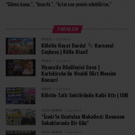
“Güven bana.”, “İnan ki.”, “İstersen yemin edebilirim.”
TRENLER
VIDEO
2 ay önce
Köln’de Hayat Durdu!
Karnaval
Coşkusu | Kölle Alaaf!
VIDEO
2 ay önce
Viyana’da Büyüleyici Gece |
Karlskirche’de Vivaldi Dört Mevsim
Konseri
VIDEO
2 ay önce
Köln’de Tatlı Sektörünün Kalbi Attı | ISM
ÖZEL HABER
2 ay önce
“İzmir’in Unutulan Mahallesi: Basmane
Sokaklarında Bir Gün”
ÖZEL HABER
5 ay önce