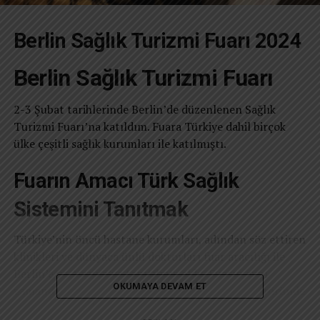
Berlin Sağlık Turizmi Fuarı 2024
Berlin Sağlık Turizmi Fuarı
2-3 Şubat tarihlerinde Berlin’de düzenlenen Sağlık
Turizmi Fuarı’na katıldım. Fuara Türkiye dahil birçok
ülke çeşitli sağlık kurumları ile katılmıştı.
Fuarın Amacı Türk Sağlık
Sistemini Tanıtmak
Türkiye’nin öncü hastane kurumları, adından söz ettiren
klinikleri ve dünyaca ünlü doktorları fuar aracılığı ile
Berlin’e ve Avrupa’ya tanıtılmış oldu. Fuarın aynı
OKUMAYA DEVAM ET
zamanda Türkiye ve Almanya arasında sağlık sektöründe
yeni iş anlaşmalarının kurulmasını sağlaması