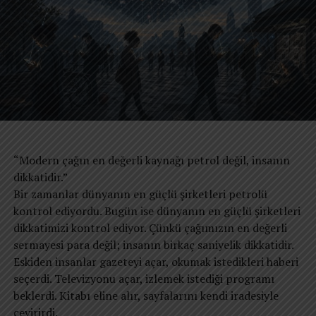
bir fuara katılacak düzeyde olması Türkiye’de sağlık
hizmetlerinin kalitesini de gösteriyor.
Türkiye özellikle sağlık alanında son yıllarda adından
sıkça söz ettiriyor. Bu da hem ülke ekonomisine hem de
ülke tanıtımına fayda sağlıyor.
“Modern çağın en değerli kaynağı petrol değil, insanın
dikkatidir.”
Bir zamanlar dünyanın en güçlü şirketleri petrolü
kontrol ediyordu. Bugün ise dünyanın en güçlü şirketleri
dikkatimizi kontrol ediyor. Çünkü çağımızın en değerli
sermayesi para değil; insanın birkaç saniyelik dikkatidir.
Eskiden insanlar gazeteyi açar, okumak istedikleri haberi
seçerdi. Televizyonu açar, izlemek istediği programı
beklerdi. Kitabı eline alır, sayfalarını kendi iradesiyle
çevirirdi.