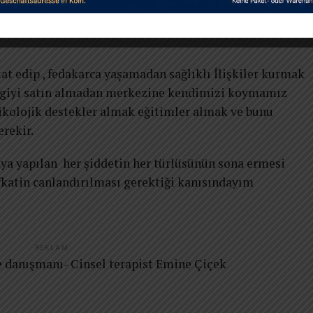
endimize karşı uyguladığımız bariyerlerde şiddetin
eğil çok kez kendi kendimize uyguladığımız bir olgu
at edip , fedakarca yaşamadan sağlıklı İlişkiler kurmak
vgiyi satın almadan merkezine kendimizi koymamız
sikolojik destekler almak eğitimler almak ve bunu
erekir.
a yapılan her şiddetin her türlüsünün sona ermesi
fkatin canlandırılması gerektiği kanısındayım
REKLAM
manı- Cinsel terapist Emine Çiçek