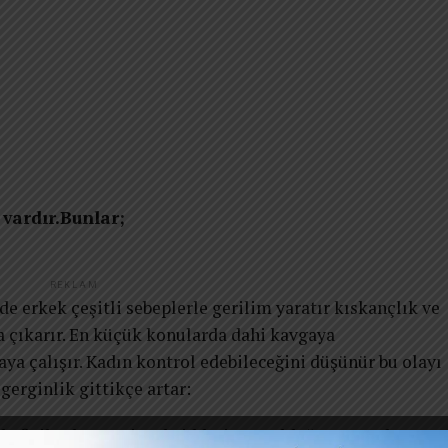
vardır.Bunlar;
REKLAM
de erkek çeşitli sebeplerle gerilim yaratır kıskançlık ve
a çıkarır. En küçük konularda dahi kavgaya
ya çalışır. Kadın kontrol edebileceğini düşünür bu olayı
gerginlik gittikçe artar:
ada fiziksel veya cinsel şiddetin görüldüğü aşamadı.r