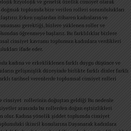
lojik fizyolojik ve genetik özellik cinsiyet olarak
k doğmak toplumda bize verilen rolleri sorumlulukları
laştırır. Erken yaşlardan itibaren kadınların ve
nmaması gerektiği, bizlere yüklenen roller ve
umdan öğrenmeye başlarız. Bu farklılıklar bizlere
msal cinsiyet kavramı toplumun kadınlara verdikleri
lukları ifade eder.
mda kadına ve erkekliklenen farklı duygu düşünce ve
mların gelişmişlik düzeyinde birlikte farklı dinler farklı
farklı tarihsel verenlerde toplumsal cinsiyet rolleri
 cinsiyet rollerinin doğuştan geldiği Bu nedenle
iyetler arasında bu rollerden doğan eştsizlikleri
olur. Kadına yönelik şiddet toplumda cinsiyet
toplumdaki ikincil konularına Dayanarak kadınlara