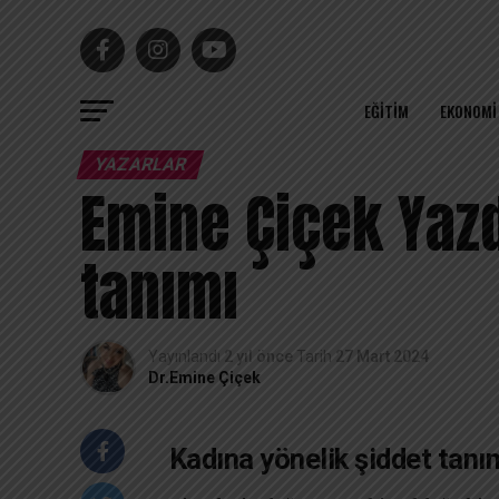
EĞITIM
EKONOMI
YAZARLAR
Emine Çiçek Yazd
tanımı
Yayınlandı
2 yıl önce
Tarih
27 Mart 2024
Dr.Emine Çiçek
Kadına yönelik şiddet tanım