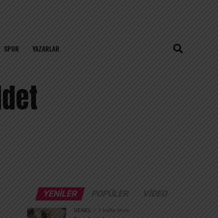
SPOR
YAZARLAR
ddet
YENILER
POPÜLER
VIDEO
GENEL
1 hafta önce