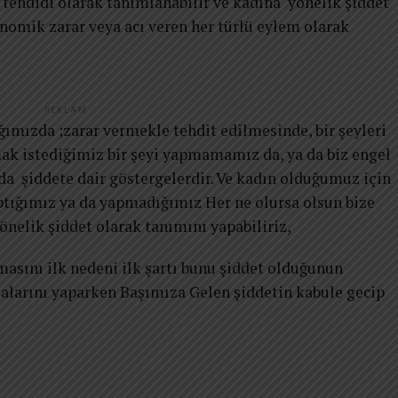
 tehdidi olarak tanımlanabilir ve kadına yönelik şiddet
konomik zarar veya acı veren her türlü eylem olarak
REKLAM
ğımızda ;zarar vermekle tehdit edilmesinde, bir şeyleri
k istediğimiz bir şeyi yapmamamız da, ya da biz engel
a şiddete dair göstergelerdir. Ve kadın olduğumuz için
ptığımız ya da yapmadığımız Her ne olursa olsun bize
önelik şiddet olarak tanımını yapabiliriz,
asını ilk nedeni ilk şartı bunu şiddet olduğunun
malarını yaparken Başımıza Gelen şiddetin kabule gecip