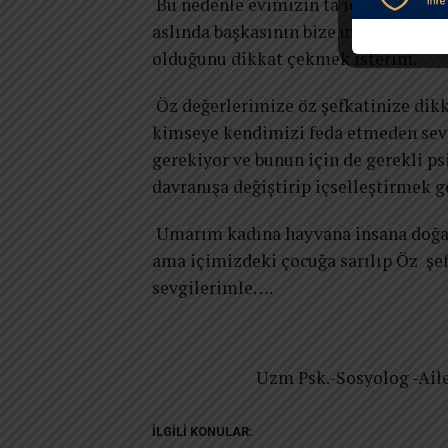
Bu nedenle evimizin ta içine hatta k
aslında başkasının bize uyguladığı d
olduğunu dikkat çekmek isterim.
Öz değerlerimize öz şefkatinize dikk
kimseye kendimizi feda etmeden se
gerekiyor ve bunun için de gerekli p
davranışa değiştirip içselleştirmek g
Umarım kadına hayvana insana doğay
ama içimizdeki çocuğa sarılıp Öz şe
sevgilerimle….
Uzm Psk.-Sosyolog -Aile danış
İLGILI KONULAR: