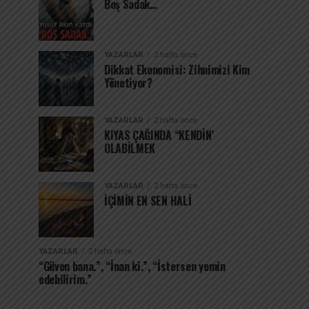
Boş Sadak…
YAZARLAR
2 hafta önce
Dikkat Ekonomisi: Zihnimizi Kim
Yönetiyor?
YAZARLAR
2 hafta önce
KIYAS ÇAĞINDA “KENDİN’
OLABİLMEK
YAZARLAR
2 hafta önce
İÇİMİN EN SEN HALİ
YAZARLAR
2 hafta önce
“Güven bana.”, “İnan ki.”, “İstersen yemin
edebilirim.”