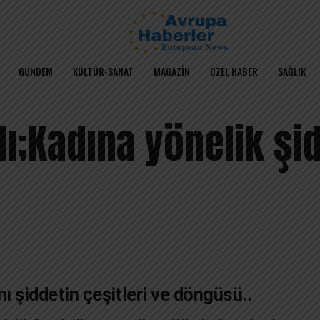
GÜNDEM
KÜLTÜR-SANAT
MAGAZIN
ÖZEL HABER
SAĞLIK
ı;Kadına yönelik şi
ı şiddetin çeşitleri ve döngüsü..