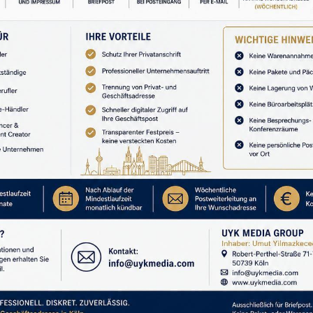
onusunda şüpheli davranarak bizi eleştiren eşimiz
i ailesiyle oturmaya zorlamak, aile konutunu birlikte
 harcamamak, yalnızken ve başkalarının yanında
anımına girer. Hatta cinsel organımıza zarar vermek
acak şekilde konuşmak, cinsel özelliklerimiz
slamak da aslında bir şiddettir. Erken yaşta zorla
istemediğimiz yerde isteemediğimiz zamanında bizi
lında bize şiddet uygular . Örneğin çalışmamıza engel
ermek, aileye gelen ekonomik konularda bize bilgi
emizde bizim fikir sahibi olmamamız , tek başına bu
karar vermesi, iş yerine gelip olay yaratmak ve işten
aldırmak ,Kredi çektirmek,kefil yapmak ,ortak edilmiş
hakkında fikrimizi onayınız olmadan tek başına satmak
a aslında seni her şiddettir.
REKLAM