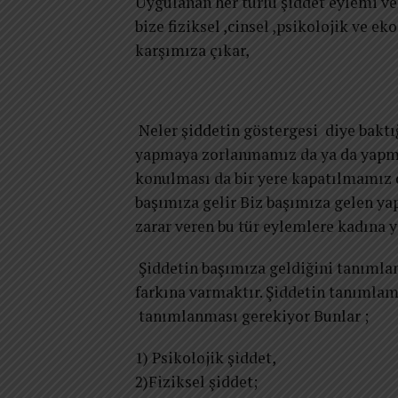
Uygulanan her türlü şiddet eylemi ve
bize fiziksel ,cinsel ,psikolojik ve e
karşımıza çıkar,
Neler şiddetin göstergesi diye baktı
yapmaya zorlanmamız da ya da yapma
konulması da bir yere kapatılmamız d
başımıza gelir Biz başımıza gelen ya
zarar veren bu tür eylemlere kadına y
Şiddetin başımıza geldiğini tanımlam
farkına varmaktır. Şiddetin tanımla
tanımlanması gerekiyor Bunlar ;
1) Psikolojik şiddet,
2)Fiziksel şiddet;