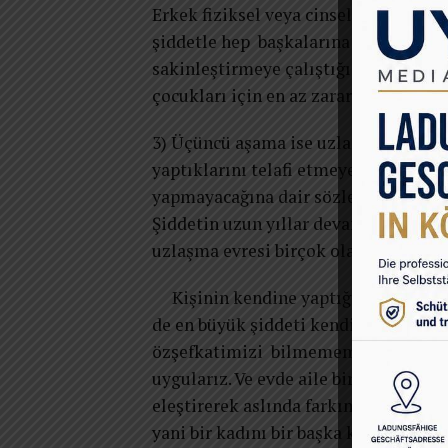
Erkek fiziksel veya cinsel şiddet uy
şiddetle hep başkalarına hatta kadın
sakinleştirmeye çalıştığı bir evredir
çocukları için en az zararla bu durum
3) Üçüncü aşama ise uzlaşma ,ya da b
yaptıklarını telafi etmeye çalışır; hed
yapmayacağına dair sözler verir. Anc
Şiddetin uzun yıllar devam ettiği il
uzlaşma evresi birçok olayda gerçek
Kişinin kendine yaptığı Öz şiddeti d
de en büyük şiddeti kendimize ken
özşefkatimizi bilmememiz doğrultu
uygularız. Ve evde aile bireylerine ar
eleştirerek aslında farkında olmadan 
yani bir kadını bir başka kadına kıy