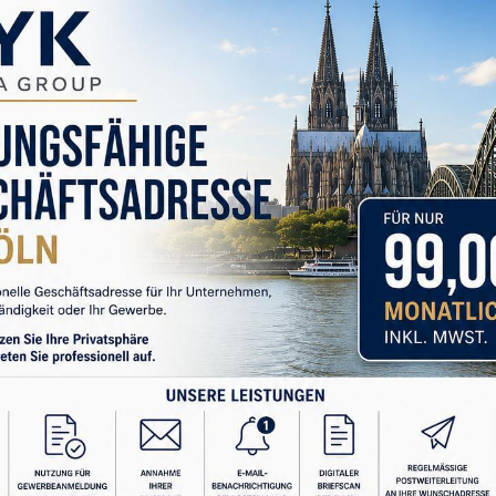
gular hemen arkasından bahaneler bulur uyguladığı
ı suçlar kadın şiddetten kendini korumaya erkeği
; ancak mümkün değildir ve kadın kendisi ve varsa
u geçiştirmeye çalışır.
alayı aşaması dediğimiz durumdur. Erkek özür diler
iyeler alır gerilim azalır. Erkek bir daha asla
ak bu aşama uzun sürmez yine aynı döngüyü çalıştırılır.
işkilerde üçüncü aşamanın artık yaşanmadığı barışma
leşmez..
e ele almak gerekir. Ve çok kez şiddetten şikayet etsek
dimizi merkezimize almamamıza ve kendimize
sunda fedakarlıklar yapmamız nedeniyle kendimize
kadaşlarımıza ,küserek ,yok sayarak ve sürekli onları
şiddetin uygulayıcı tarafı olabiliriz. Mesela eşimizi
aslamak da şiddettir. Başka erkeklerle konuştuğumuzda