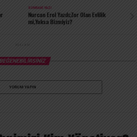
SONRAKI YAZI
ar
Nurcan Erol Yazdı;Zor Olan Evlilik
mi,Yoksa Bizmiyiz?
REKLAM
BEĞENEBILIRSINIZ
YORUM YAPIN