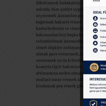
öfkelenmek Sadakatsiz olduğumuzu k
aslında bize şiddet uygular.Bizi kend
seçmemek ,kazanılan parayı birlikte
bağırmak hakaret etmek de şiddetin t
kadın bedenini ve cinselliği aşağılay
bakımından bizi başka kadınlarla kıya
evlendirilmek istemediğimiz halde 
cinsel ilişkiye zorlayan eşimiz de as
olmak para vermemek, kısıtlı para v
vermemek ya da kriterlerin belirlem
konuyla ilgili hakimiyet kurması ve 
atılmamıza neden olmak, zorla borç 
mallara zarar vermek aile konutunu 
kiralamak pes etmek gibi davranışlard