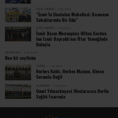
ÖZEL HABER
2 ay önce
“İzmir’in Unutulan Mahallesi: Basmane
Sokaklarında Bir Gün”
ÖZEL HABER
5 ay önce
İzmir Basın Mensupları Hilton Garden
Inn Izmir Bayraklı’nın İftar Yemeğinde
Buluştu
YAZARLAR
6 ay önce
Ben bir zeytinim
GENEL
1 ay önce
Herkes Haklı, Herkes Masum, Kimse
Sorumlu Değil
ALMANYA
3 yıl önce
Umut Yılmazkeçeci Uluslararası Berlin
Sağlık Fuarında