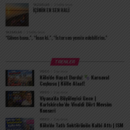
yaşamayı öğrenir. Varsın dünya alışmaktan bahsetsin,
YAZARLAR
2 hafta önce
İÇİMİN EN SEN HALİ
varsın zaman geçsin… İçimdeki sen, bu cehennemin
ortasındaki tek cennetim olarak kalacak. Çünkü seni
içimden uğurlamak, kendimi tamamen yok etmek
demektir; ben seni sakladıkça varım.
YAZARLAR
2 hafta önce
“Güven bana.”, “İnan ki.”, “İstersen yemin edebilirim.”
TRENLER
VIDEO
2 ay önce
Köln’de Hayat Durdu!
Karnaval
Coşkusu | Kölle Alaaf!
VIDEO
2 ay önce
Viyana’da Büyüleyici Gece |
Karlskirche’de Vivaldi Dört Mevsim
Konseri
VIDEO
2 ay önce
Köln’de Tatlı Sektörünün Kalbi Attı | ISM