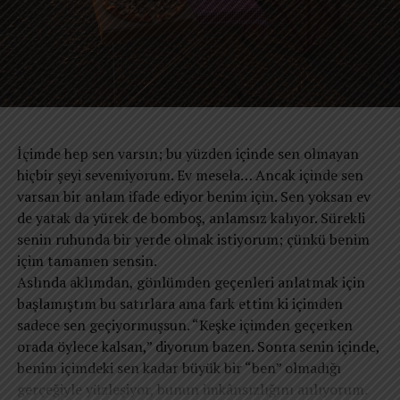
​Oysa hayat, başkalarının kurduğu podyumlarda
büyüdü. Depolama kapasitesi büyüdü.
sergilenen bir yarış değil; kişinin kendi içsel
İşlem hızı arttı. Fakat insanın kendisiyle kurduğu ilişki
yolculuğudur. Kendimizi başkalarının “en”leriyle ölçmeye
derinleşmedi.
devam ettiğimiz sürece, görünürde zirveye çıksak bile
Bugün birçok kişi gün boyunca yüzlerce bilgiye maruz
ruhumuzda derin bir yetersizlik hissiyle baş başa
kalıyor. Ama gece yatağa başını koyduğunda tek bir
kalacağız. Belki de yeniden hatırlamamız gereken tek
soruyla baş başa kalıyor: “Bütün bunlar bana ne kattı?”
şey; alkışlanan bir “en” olmak değil, kendi sınırlarımız
Belki de asıl mesele teknoloji değildir. Teknoloji, insan
İçimde hep sen varsın; bu yüzden içinde sen olmayan
içinde “kendimiz” kalabilmenin ve öz saygımızı
aklının büyük başarılarından biridir. Sorun, teknolojinin
hiçbir şeyi sevemiyorum. Ev mesela… Ancak içinde sen
koruyabilmenin en büyük başarı olduğudur.
dikkatimizi yönetmesine izin verdiğimiz noktada başlıyor.
varsan bir anlam ifade ediyor benim için. Sen yoksan ev
Çünkü dikkat yalnızca zihinsel bir süreç değildir. Dikkat,
de yatak da yürek de bomboş, anlamsız kalıyor. Sürekli
hayatın yönünü belirleyen pusuladır. Neye dikkat
senin ruhunda bir yerde olmak istiyorum; çünkü benim
ediyorsanız, zamanınızı oraya verirsiniz. Zamanınızı
içim tamamen sensin.
nereye veriyorsanız, hayatınızı da oraya verirsiniz. Ve
​Aslında aklımdan, gönlümden geçenleri anlatmak için
hayatınızı nereye verdiyseniz, sonunda kim olduğunuzu
başlamıştım bu satırlara ama fark ettim ki içimden
da o belirler.
sadece sen geçiyormuşsun. “Keşke içimden geçerken
Bu nedenle modern insanın en önemli mücadelesi
orada öylece kalsan,” diyorum bazen. Sonra senin içinde,
zamana karşı değildir. Dikkatine sahip çıkabilme
benim içimdeki sen kadar büyük bir “ben” olmadığı
mücadelesidir. Çünkü geleceğin en özgür insanları, en
gerçeğiyle yüzleşiyor, bunun imkânsızlığını anlıyorum.