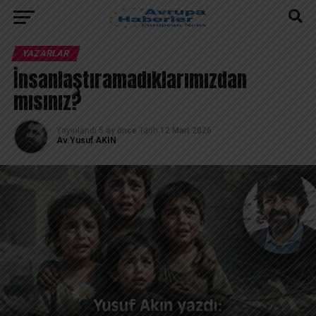
YAZARLAR
İnsanlaştıramadıklarımızdan
mısınız?
Yayınlandı
5 ay önce
Tarih
12 Mart 2026
Av.Yusuf AKIN