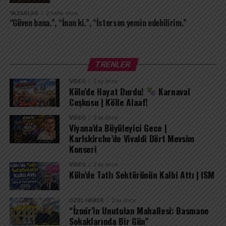
içimden uğurlamak, kendimi tamamen yok etmek
demektir; ben seni sakladıkça varım.
YAZARLAR
2 hafta önce
“Güven bana.”, “İnan ki.”, “İstersen yemin edebilirim.”
TRENLER
VIDEO
2 ay önce
Köln’de Hayat Durdu!
Karnaval
Coşkusu | Kölle Alaaf!
VIDEO
2 ay önce
Viyana’da Büyüleyici Gece |
Karlskirche’de Vivaldi Dört Mevsim
Konseri
VIDEO
2 ay önce
Köln’de Tatlı Sektörünün Kalbi Attı | ISM
ÖZEL HABER
2 ay önce
“İzmir’in Unutulan Mahallesi: Basmane
Sokaklarında Bir Gün”