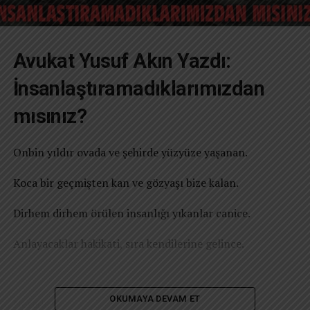
Avukat Yusuf Akın Yazdı:
İnsanlaştıramadıklarımızdan
mısınız?
Onbin yıldır ovada ve şehirde yüzyüze yaşanan.
Koca bir geçmişten kan ve gözyaşı bize kalan.
Dirhem dirhem örülen insanlığı yıkanlar canice.
Anlayacaklar hakikati, sıra kendilerine gelince.
REKLAM
OKUMAYA DEVAM ET
Nerede bir acı varsa, fail mutlaka düşkün insan.