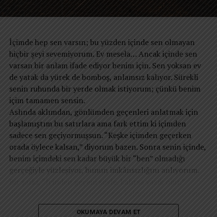
Bugün birçok kişi gün boyunca yüzlerce bilgiye maruz
ruhumuzda derin bir yetersizlik hissiyle baş başa
kalıyor. Ama gece yatağa başını koyduğunda tek bir
kalacağız. Belki de yeniden hatırlamamız gereken tek
soruyla baş başa kalıyor: “Bütün bunlar bana ne kattı?”
şey; alkışlanan bir “en” olmak değil, kendi sınırlarımız
Belki de asıl mesele teknoloji değildir. Teknoloji, insan
İçimde hep sen varsın; bu yüzden içinde sen olmayan
içinde “kendimiz” kalabilmenin ve öz saygımızı
aklının büyük başarılarından biridir. Sorun, teknolojinin
hiçbir şeyi sevemiyorum. Ev mesela… Ancak içinde sen
koruyabilmenin en büyük başarı olduğudur.
dikkatimizi yönetmesine izin verdiğimiz noktada başlıyor.
varsan bir anlam ifade ediyor benim için. Sen yoksan ev
Çünkü dikkat yalnızca zihinsel bir süreç değildir. Dikkat,
de yatak da yürek de bomboş, anlamsız kalıyor. Sürekli
hayatın yönünü belirleyen pusuladır. Neye dikkat
senin ruhunda bir yerde olmak istiyorum; çünkü benim
ediyorsanız, zamanınızı oraya verirsiniz. Zamanınızı
içim tamamen sensin.
nereye veriyorsanız, hayatınızı da oraya verirsiniz. Ve
​Aslında aklımdan, gönlümden geçenleri anlatmak için
hayatınızı nereye verdiyseniz, sonunda kim olduğunuzu
başlamıştım bu satırlara ama fark ettim ki içimden
da o belirler.
sadece sen geçiyormuşsun. “Keşke içimden geçerken
Bu nedenle modern insanın en önemli mücadelesi
orada öylece kalsan,” diyorum bazen. Sonra senin içinde,
zamana karşı değildir. Dikkatine sahip çıkabilme
benim içimdeki sen kadar büyük bir “ben” olmadığı
mücadelesidir. Çünkü geleceğin en özgür insanları, en
gerçeğiyle yüzleşiyor, bunun imkânsızlığını anlıyorum.
fazla bilgiye sahip olanlar değil; dikkatini koruyabilenler
​Bir şarkı, “İçinden geçeni söyle, kalırsa yazık olur,”
olacaktır.
diyordu. Ben de içimde hiçbir şey kalmasın istedim; sen
Neye dikkat ediyorsanız, zamanınızı oraya verirsiniz.
hariç… İçimde saklamak istediğim tek şey sensin ama sen
Zamanınızı nereye veriyorsanız, hayatınızı da oraya
OKUMAYA DEVAM ET
sadece oradasın, derinlerimde. Ne olurdu sanki dışımda