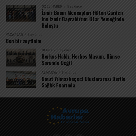
ÖZEL HABER
5 ay önce
İzmir Basın Mensupları Hilton Garden
Inn Izmir Bayraklı’nın İftar Yemeğinde
Buluştu
YAZARLAR
6 ay önce
Ben bir zeytinim
GENEL
1 ay önce
Herkes Haklı, Herkes Masum, Kimse
Sorumlu Değil
ALMANYA
3 yıl önce
Umut Yılmazkeçeci Uluslararası Berlin
Sağlık Fuarında