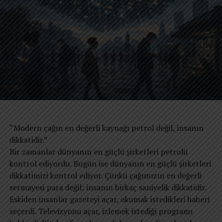
REKLAM
Çoktan düşmüş insanlıktan, kalmamış payesi.
Uçkurlarından şer damlayan mefistonun soyu.
Kör inançların takipçisi, karanlıktan daha koyu.
Yırtınıp durur, seksen yıllık ömürde dal yaprak.
REKLAM
Utanır gök su vermekten utanır aş veren toprak.
“Modern çağın en değerli kaynağı petrol değil, insanın
dikkatidir.”
Ne melun bir aç gözlülük üç asır doymaz karın.
Bir zamanlar dünyanın en güçlü şirketleri petrolü
kontrol ediyordu. Bugün ise dünyanın en güçlü şirketleri
İnsanlık yoruldu sizden, tez cehenneme varın.
dikkatimizi kontrol ediyor. Çünkü çağımızın en değerli
Bir çiçek koklayamamış sabi bebelere kıydınız.
sermayesi para değil; insanın birkaç saniyelik dikkatidir.
Eskiden insanlar gazeteyi açar, okumak istedikleri haberi
İnsan bu, can bu canları taş sayar gibi saydınız.
seçerdi. Televizyonu açar, izlemek istediği programı