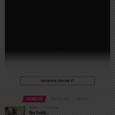
REKLAM
OKUMAYA DEVAM ET
İzmir’de adeta zamanda yolculuk yaptım!
Bu videoda, yaklaşık 200 yıllık tarihi Küçük Köşk’ü
YENILER
POPÜLER
VIDEO
keşfediyoruz.
GENEL
1 hafta önce
Boş Sadak…
Köşkün mimarisi, atmosferi ve detayları gerçekten