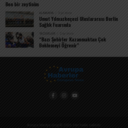
#architecture
Ben bir zeytinim
#zamandayolculuk
ALMANYA
3 yıl önce
#umutyılmazkeçeci
Umut Yılmazkeçeci Uluslararası Berlin
#umutyilmazkececi
Sağlık Fuarında
YAZARLAR
2 ay önce
“Bazı Şehirler Kazanmaktan Çok
Beklemeyi Öğrenir”
Avrupa Medya Grup© 2026. Her hakkı saklıdır.