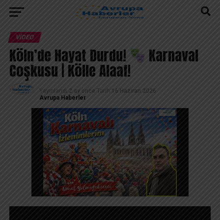
VIDEO
Köln’de Hayat Durdu!
Karnaval
Coşkusu | Kölle Alaaf!
Yayınlandı
2 ay önce
Tarih
16 Haziran 2026
Avrupa Haberler