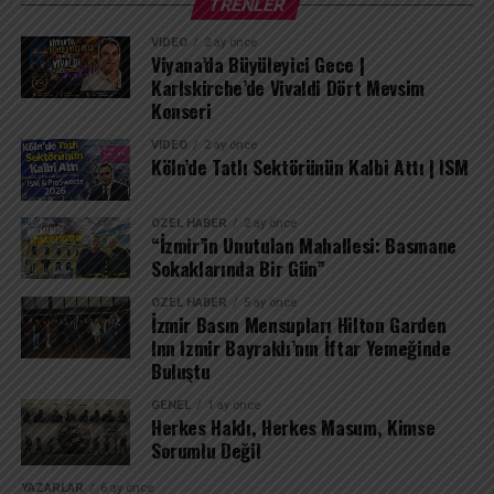
TRENLER
REKLAM
YENİ KİTABIM ÇIKTI!
VIDEO
2 ay önce
“Bir Bavul Bir Umut” artık satışta!
Viyana’da Büyüleyici Gece |
Resmi Mağazam:
Karlskirche’de Vivaldi Dört Mevsim
Konseri
https://shop.umutyilmazkececi.com/
Amazon Almanya: https://amzn.eu/d/eylyOIe
VIDEO
2 ay önce
Köln’de Tatlı Sektörünün Kalbi Attı | ISM
#umutunrotaları
#izmir
ÖZEL HABER
2 ay önce
#küçükköşk
“İzmir’in Unutulan Mahallesi: Basmane
Sokaklarında Bir Gün”
#tarihiyerler
#tarih
ÖZEL HABER
5 ay önce
#izmirgezisi
İzmir Basın Mensupları Hilton Garden
Inn Izmir Bayraklı’nın İftar Yemeğinde
#travelvlog
Buluştu
#köşk
#tarihimimari
GENEL
1 ay önce
Herkes Haklı, Herkes Masum, Kimse
#gezivideosu
Sorumlu Değil
#izmirtravel
#historicalplaces
YAZARLAR
6 ay önce