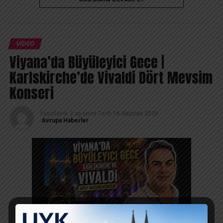
#ISM2026 #ProSweets #KölnMesse
Almanya’nın Köln kentinde düzenlenen ISM
VIDEO
Viyana’da Büyüleyici Gece |
Karlskirche’de Vivaldi Dört Mevsim
Konseri
Yayınlandı
2 ay önce
Tarih
16 Haziran 2026
Avrupa Haberler