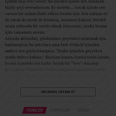
İçimde hep sen varsın; bu yüzden içinde sen olmayan
içinde “kendimiz” kalabilmenin ve öz saygımızı
aklının büyük başarılarından biridir. Sorun, teknolojinin
hiçbir şeyi sevemiyorum. Ev mesela… Ancak içinde sen
koruyabilmenin en büyük başarı olduğudur.
dikkatimizi yönetmesine izin verdiğimiz noktada başlıyor.
varsan bir anlam ifade ediyor benim için. Sen yoksan ev
Çünkü dikkat yalnızca zihinsel bir süreç değildir. Dikkat,
de yatak da yürek de bomboş, anlamsız kalıyor. Sürekli
hayatın yönünü belirleyen pusuladır. Neye dikkat
senin ruhunda bir yerde olmak istiyorum; çünkü benim
ediyorsanız, zamanınızı oraya verirsiniz. Zamanınızı
içim tamamen sensin.
nereye veriyorsanız, hayatınızı da oraya verirsiniz. Ve
​Aslında aklımdan, gönlümden geçenleri anlatmak için
hayatınızı nereye verdiyseniz, sonunda kim olduğunuzu
başlamıştım bu satırlara ama fark ettim ki içimden
da o belirler.
sadece sen geçiyormuşsun. “Keşke içimden geçerken
Bu nedenle modern insanın en önemli mücadelesi
orada öylece kalsan,” diyorum bazen. Sonra senin içinde,
zamana karşı değildir. Dikkatine sahip çıkabilme
benim içimdeki sen kadar büyük bir “ben” olmadığı
mücadelesidir. Çünkü geleceğin en özgür insanları, en
gerçeğiyle yüzleşiyor, bunun imkânsızlığını anlıyorum.
fazla bilgiye sahip olanlar değil; dikkatini koruyabilenler
​Bir şarkı, “İçinden geçeni söyle, kalırsa yazık olur,”
olacaktır.
diyordu. Ben de içimde hiçbir şey kalmasın istedim; sen
Neye dikkat ediyorsanız, zamanınızı oraya verirsiniz.
hariç… İçimde saklamak istediğim tek şey sensin ama sen
Zamanınızı nereye veriyorsanız, hayatınızı da oraya
OKUMAYA DEVAM ET
sadece oradasın, derinlerimde. Ne olurdu sanki dışımda
verirsiniz.”
da olsaydın, geçmişte olduğu gibi çepeçevre sarsaydın
beni? Bizi var ettiğimiz o güzel zamanlara
YENILER
POPÜLER
VIDEO
dönebilseydik… Biliyorum; ne sen artık o “biz”e