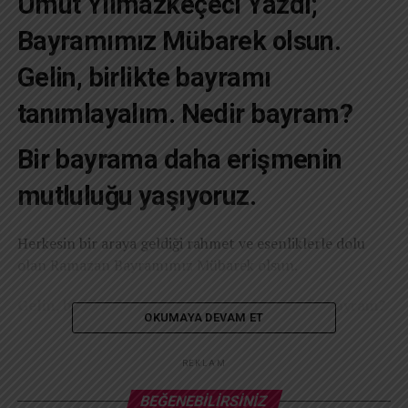
Umut Yılmazkeçeci Yazdı;
Bayramımız Mübarek olsun.
Gelin, birlikte bayramı
tanımlayalım. Nedir bayram?
Bir bayrama daha erişmenin
mutluluğu yaşıyoruz.
Herkesin bir araya geldiği rahmet ve esenliklerle dolu
olan Ramazan Bayramımız Mübarek olsun.
Gelin, birlikte bayramı tanımlayalım. Nedir bayram?
OKUMAYA DEVAM ET
-Bayram, bir neşe ve sevinç günüdür.
-Bayram, aile bağlarını kuvvetlendirme, mutluluk ve
REKLAM
muhabbeti sevdiklerinizle paylaşma vaktidir.
BEĞENEBILIRSINIZ