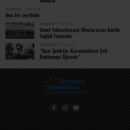
YAZARLAR
6 ay önce
Ben bir zeytinim
ALMANYA
3 yıl önce
Umut Yılmazkeçeci Uluslararası Berlin
Sağlık Fuarında
YAZARLAR
2 ay önce
“Bazı Şehirler Kazanmaktan Çok
Beklemeyi Öğrenir”