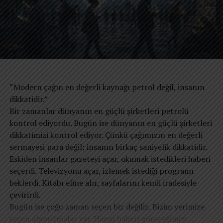
Öyleyse bu bayramda, ilk durağımız, hayatımıza değer
katan aile büyüklerimiz olmalıdır.
Hayatta olanların elini öpmek, hayatını kaybedenlerin
kabrini ziyaret etmek ve ruhlarına bayram hediyesi
olarak dua etmek, fatiha okumak mesela..
“Modern çağın en değerli kaynağı petrol değil, insanın
dikkatidir.”
Bir zamanlar dünyanın en güçlü şirketleri petrolü
REKLAM
‘’Hz. Ali (r.a.): Günah İşlemediğim Her Gün Benim
kontrol ediyordu. Bugün ise dünyanın en güçlü şirketleri
İçin Bayramdır.’’
dikkatimizi kontrol ediyor. Çünkü çağımızın en değerli
sermayesi para değil; insanın birkaç saniyelik dikkatidir.
Eskiden insanlar gazeteyi açar, okumak istedikleri haberi
Bayram şu an daha çok gezmek ve tatil olarak addedilse
seçerdi. Televizyonu açar, izlemek istediği programı
de, dost, akraba ve sevdiklerimizle bir araya gelip
beklerdi. Kitabı eline alır, sayfalarını kendi iradesiyle
bayramın ruhunu hissetmek ve değerlerimizi
çevirirdi.
unutmamak gelecek nesillerimize de kültürümüzü
Bugün ise çoğu zaman seçen biz değiliz. Bizim yerimize
taşıyan çok kıymetli bir hazine olacaktır.
seçen algoritmalar var. Hangi haberi göreceğimizi…