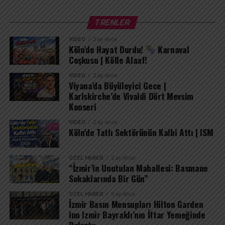
TRENLER
VIDEO
2 ay önce
Köln’de Hayat Durdu!
Karnaval
Coşkusu | Kölle Alaaf!
VIDEO
2 ay önce
Viyana’da Büyüleyici Gece |
Karlskirche’de Vivaldi Dört Mevsim
Konseri
VIDEO
2 ay önce
Köln’de Tatlı Sektörünün Kalbi Attı | ISM
ÖZEL HABER
2 ay önce
“İzmir’in Unutulan Mahallesi: Basmane
Sokaklarında Bir Gün”
ÖZEL HABER
5 ay önce
İzmir Basın Mensupları Hilton Garden
Inn Izmir Bayraklı’nın İftar Yemeğinde
Buluştu