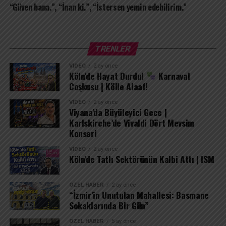
“Güven bana.”, “İnan ki.”, “İstersen yemin edebilirim.”
TRENLER
VIDEO
2 ay önce
Köln’de Hayat Durdu!
Karnaval
Coşkusu | Kölle Alaaf!
VIDEO
2 ay önce
Viyana’da Büyüleyici Gece |
Karlskirche’de Vivaldi Dört Mevsim
Konseri
VIDEO
2 ay önce
Köln’de Tatlı Sektörünün Kalbi Attı | ISM
ÖZEL HABER
2 ay önce
“İzmir’in Unutulan Mahallesi: Basmane
Sokaklarında Bir Gün”
ÖZEL HABER
5 ay önce