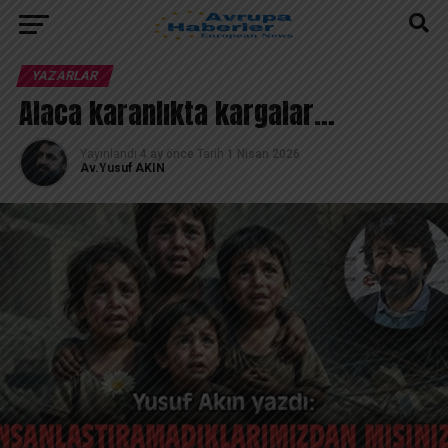
YAZARLAR
Alaca karanlıkta kargalar…
Yayınlandı
4 ay önce
Tarih
1 Nisan 2026
Av.Yusuf AKIN