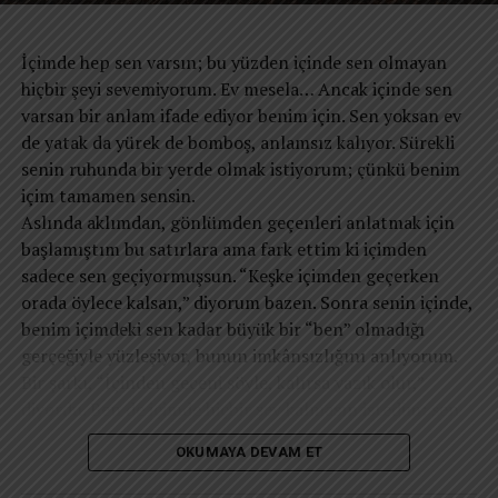
kalacağız. Belki de yeniden hatırlamamız gereken tek
soruyla baş başa kalıyor: “Bütün bunlar bana ne kattı?”
şey; alkışlanan bir “en” olmak değil, kendi sınırlarımız
Belki de asıl mesele teknoloji değildir. Teknoloji, insan
İçimde hep sen varsın; bu yüzden içinde sen olmayan
içinde “kendimiz” kalabilmenin ve öz saygımızı
aklının büyük başarılarından biridir. Sorun, teknolojinin
hiçbir şeyi sevemiyorum. Ev mesela… Ancak içinde sen
koruyabilmenin en büyük başarı olduğudur.
dikkatimizi yönetmesine izin verdiğimiz noktada başlıyor.
varsan bir anlam ifade ediyor benim için. Sen yoksan ev
Çünkü dikkat yalnızca zihinsel bir süreç değildir. Dikkat,
de yatak da yürek de bomboş, anlamsız kalıyor. Sürekli
hayatın yönünü belirleyen pusuladır. Neye dikkat
senin ruhunda bir yerde olmak istiyorum; çünkü benim
ediyorsanız, zamanınızı oraya verirsiniz. Zamanınızı
içim tamamen sensin.
nereye veriyorsanız, hayatınızı da oraya verirsiniz. Ve
​Aslında aklımdan, gönlümden geçenleri anlatmak için
hayatınızı nereye verdiyseniz, sonunda kim olduğunuzu
başlamıştım bu satırlara ama fark ettim ki içimden
da o belirler.
sadece sen geçiyormuşsun. “Keşke içimden geçerken
Bu nedenle modern insanın en önemli mücadelesi
orada öylece kalsan,” diyorum bazen. Sonra senin içinde,
zamana karşı değildir. Dikkatine sahip çıkabilme
benim içimdeki sen kadar büyük bir “ben” olmadığı
mücadelesidir. Çünkü geleceğin en özgür insanları, en
gerçeğiyle yüzleşiyor, bunun imkânsızlığını anlıyorum.
fazla bilgiye sahip olanlar değil; dikkatini koruyabilenler
​Bir şarkı, “İçinden geçeni söyle, kalırsa yazık olur,”
olacaktır.
diyordu. Ben de içimde hiçbir şey kalmasın istedim; sen
Neye dikkat ediyorsanız, zamanınızı oraya verirsiniz.
hariç… İçimde saklamak istediğim tek şey sensin ama sen
Zamanınızı nereye veriyorsanız, hayatınızı da oraya
OKUMAYA DEVAM ET
sadece oradasın, derinlerimde. Ne olurdu sanki dışımda
verirsiniz.”
da olsaydın, geçmişte olduğu gibi çepeçevre sarsaydın