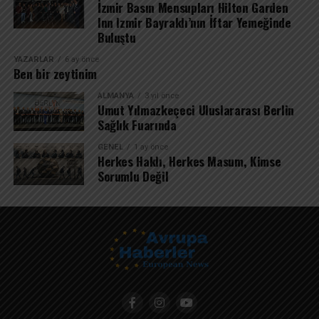
İzmir Basın Mensupları Hilton Garden
Inn Izmir Bayraklı’nın İftar Yemeğinde
Buluştu
YAZARLAR
6 ay önce
Ben bir zeytinim
ALMANYA
3 yıl önce
Umut Yılmazkeçeci Uluslararası Berlin
Sağlık Fuarında
GENEL
1 ay önce
Herkes Haklı, Herkes Masum, Kimse
Sorumlu Değil