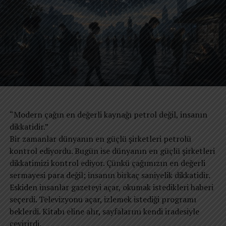
Geniş sanma zorbalığı, kuşatıldı çevren dapdar.
Uçar petrol,uçar nitrat, kara aklını şimdi et ıslah.
REKLAM
Azap ve zulüm karanlıktır, kimse bulamaz felah.
Çık semaya bak bakalım, zerre miskal yerdesin.
“Modern çağın en değerli kaynağı petrol değil, insanın
dikkatidir.”
Sevinç duy bir nefese, bir ömür hep kederdesin.
Bir zamanlar dünyanın en güçlü şirketleri petrolü
kontrol ediyordu. Bugün ise dünyanın en güçlü şirketleri
Nişedir sürülmüş azgın öküz, boynuzların kırık.
dikkatimizi kontrol ediyor. Çünkü çağımızın en değerli
sermayesi para değil; insanın birkaç saniyelik dikkatidir.
Alacakaranlıkta kimse sağ kalmaz olur hıçkırık.
Eskiden insanlar gazeteyi açar, okumak istedikleri haberi
seçerdi. Televizyonu açar, izlemek istediği programı
beklerdi. Kitabı eline alır, sayfalarını kendi iradesiyle
REKLAM
Bilgedir kargalar, bilincin ahir zaman ustaları.
çevirirdi.