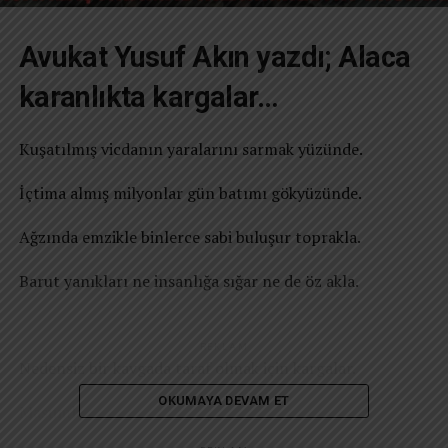
Avukat Yusuf Akın yazdı; Alaca
karanlıkta kargalar…
Kuşatılmış vicdanın yaralarını sarmak yüzünde.
İçtima almış milyonlar gün batımı gökyüzünde.
Ağzında emzikle binlerce sabi buluşur toprakla.
Barut yanıkları ne insanlığa sığar ne de öz akla.
REKLAM
Nedensiz bir kavgada taraf olmak için kargalar.
OKUMAYA DEVAM ET
Masumların lehine ortadoğu semalarına dalar.