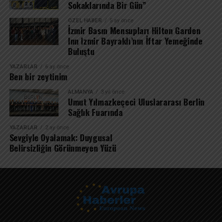
Sokaklarında Bir Gün”
ÖZEL HABER
5 ay önce
İzmir Basın Mensupları Hilton Garden
Inn Izmir Bayraklı’nın İftar Yemeğinde
Buluştu
YAZARLAR
6 ay önce
Ben bir zeytinim
ALMANYA
3 yıl önce
Umut Yılmazkeçeci Uluslararası Berlin
Sağlık Fuarında
YAZARLAR
2 ay önce
Sevgiyle Oyalamak: Duygusal
Belirsizliğin Görünmeyen Yüzü