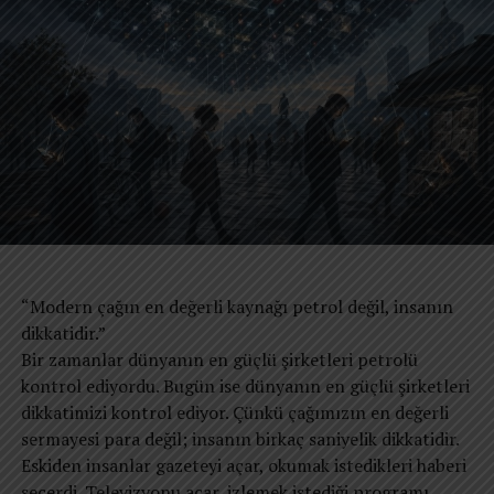
Av.Yusuf AKIN/22.03.2023/İzmir
REKLAM
İLGILI KONULAR:
SONRAKI YAZI
Umut Yılmazkeçeci Yazdı;Almanya’da Covid-19 Aşısı
Mağdurlarına…
KAÇIRMAYIN
Umut Yılmazkeçeci Köln Diş Hekimliği ve Teknolojileri
Fuarında
“Modern çağın en değerli kaynağı petrol değil, insanın
dikkatidir.”
Bir zamanlar dünyanın en güçlü şirketleri petrolü
kontrol ediyordu. Bugün ise dünyanın en güçlü şirketleri
dikkatimizi kontrol ediyor. Çünkü çağımızın en değerli
sermayesi para değil; insanın birkaç saniyelik dikkatidir.
Eskiden insanlar gazeteyi açar, okumak istedikleri haberi
seçerdi. Televizyonu açar, izlemek istediği programı