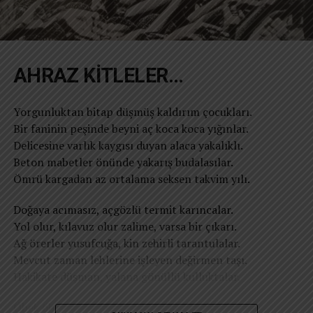
AHRAZ KİTLELER…
Yorgunluktan bitap düşmüş kaldırım çocukları.
Bir faninin peşinde beyni aç koca koca yığınlar.
Delicesine varlık kaygısı duyan alaca yakalıklı.
Beton mabetler önünde yakarış budalasılar.
Ömrü kargadan az ortalama seksen takvim yılı.
Doğaya acımasız, açgözlü termit karıncalar.
Yol olur, kılavuz olur zalime, varsa bir çıkarı.
Ağ örerler yusufcuğa, kin zehirli tarantulalar.
Mevcut zaman lehlerine işleyen değirmen taşı.
Hakikate düşman, yalana gönüllü kulluktalar.
Öbek öbek her gül bahçesini saran ayrık otları.