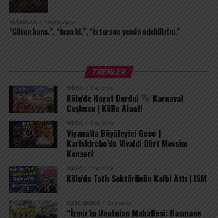
ortasındaki tek cennetim olarak kalacak. Çünkü seni
içimden uğurlamak, kendimi tamamen yok etmek
demektir; ben seni sakladıkça varım.
YAZARLAR
3 hafta önce
“Güven bana.”, “İnan ki.”, “İstersen yemin edebilirim.”
TRENLER
VIDEO
2 ay önce
Köln’de Hayat Durdu!
Karnaval
Coşkusu | Kölle Alaaf!
VIDEO
2 ay önce
Viyana’da Büyüleyici Gece |
Karlskirche’de Vivaldi Dört Mevsim
Konseri
VIDEO
2 ay önce
Köln’de Tatlı Sektörünün Kalbi Attı | ISM
ÖZEL HABER
2 ay önce
“İzmir’in Unutulan Mahallesi: Basmane