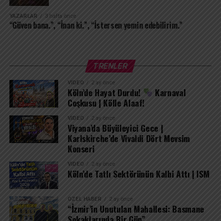
içimden uğurlamak, kendimi tamamen yok etmek
demektir; ben seni sakladıkça varım.
YAZARLAR
3 hafta önce
“Güven bana.”, “İnan ki.”, “İstersen yemin edebilirim.”
TRENLER
VIDEO
2 ay önce
Köln’de Hayat Durdu!
Karnaval
Coşkusu | Kölle Alaaf!
VIDEO
2 ay önce
Viyana’da Büyüleyici Gece |
Karlskirche’de Vivaldi Dört Mevsim
Konseri
VIDEO
2 ay önce
Köln’de Tatlı Sektörünün Kalbi Attı | ISM
ÖZEL HABER
2 ay önce
“İzmir’in Unutulan Mahallesi: Basmane
Sokaklarında Bir Gün”