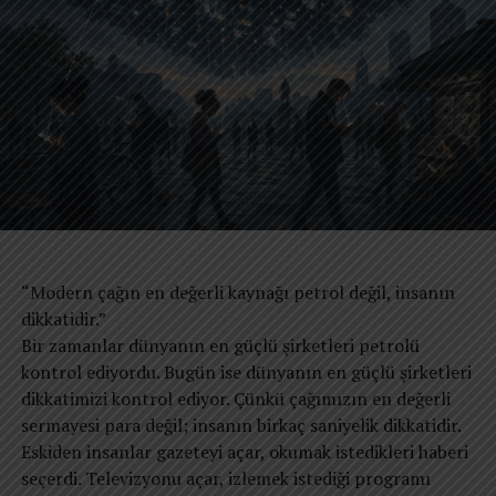
Fuarda Neler Vardı?
IDS, diş hekimliği ve laboratuvar uygulamaları,
enfeksiyon kontrolü ve bakımı ile ilgili yerel ve global
ürün üreticilerini kendine çekmeyi başardı. Geniş ürün
yelpazesi bulunan fuarda; mobilya, ekipmanlar, aletler,
cihazlar, malzemeler, koruyucu giysiler ve dezenfeksiyon
cihazlarına kadar gerekli her malzeme yer aldı.
“Modern çağın en değerli kaynağı petrol değil, insanın
dikkatidir.”
Bir zamanlar dünyanın en güçlü şirketleri petrolü
kontrol ediyordu. Bugün ise dünyanın en güçlü şirketleri
dikkatimizi kontrol ediyor. Çünkü çağımızın en değerli
sermayesi para değil; insanın birkaç saniyelik dikkatidir.
Eskiden insanlar gazeteyi açar, okumak istedikleri haberi
seçerdi. Televizyonu açar, izlemek istediği programı