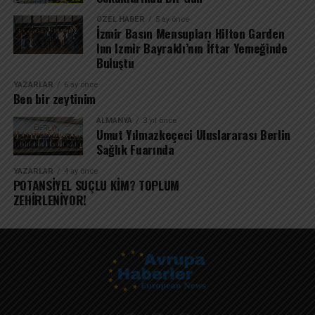
ÖZEL HABER
5 ay önce
İzmir Basın Mensupları Hilton Garden
Inn Izmir Bayraklı’nın İftar Yemeğinde
Buluştu
YAZARLAR
6 ay önce
Ben bir zeytinim
ALMANYA
3 yıl önce
Umut Yılmazkeçeci Uluslararası Berlin
Sağlık Fuarında
YAZARLAR
4 ay önce
POTANSİYEL SUÇLU KİM? TOPLUM
ZEHİRLENİYOR!