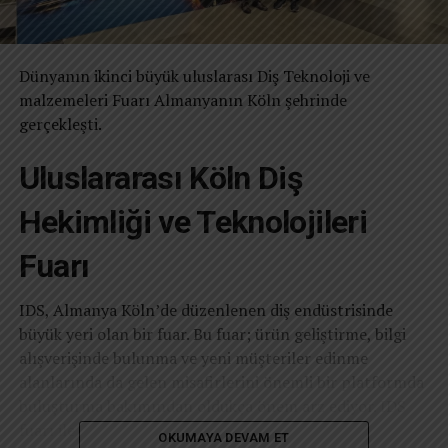
Dünyanın ikinci büyük uluslarası Diş Teknoloji ve
malzemeleri Fuarı Almanyanın Köln şehrinde
gerçekleşti.
Uluslararası Köln Diş
Hekimliği ve Teknolojileri
Fuarı
IDS, Almanya Köln’de düzenlenen diş endüstrisinde
büyük yeri olan bir fuar. Bu fuar; ürün geliştirme, bilgi
alışverişinde bulunma ve yeni müşteriler edinme
alanlarında da gelen misafirlerini önemli bir platformda
buluşturma bakımından oldukça önem arz ediyor. IDS
fuarı ile ilgili ayrıntılar yazı dizimizde.
OKUMAYA DEVAM ET