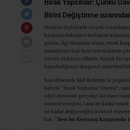
Bırak Yapsınlar: Çünkü Da
Birini Değiştirme ısrarın
Modern ilişkilerde en çok yorulduğu
karşımızdakinden kullanım kılavuzu
gelsin, ilgi dozunda olsun, emek karş
mümkünse kişi hem travmalarını çöz
isteriz. Haklıyız elbette. Küçük bir 
hazırladığımız duygusal yönetmelikte
Son dönemde Mel Robbins’in popüler
haliyle “Bırak Yapsınlar Teorisi”, ta
edici derecede gerçekçi bir öneri sun
önemseyeceğini, sana ne kadar emek v
ne kadar değişeceğini kontrol etmeye
bak:
“Ben bu davranış karşısında