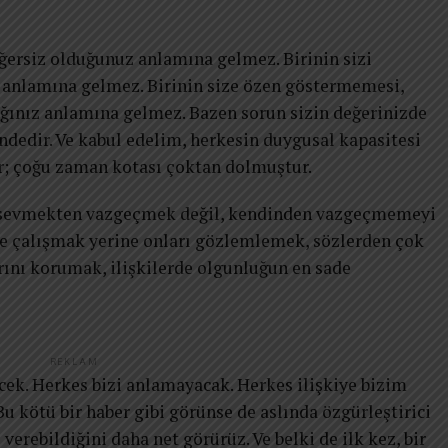
eğersiz olduğunuz anlamına gelmez. Birinin sizi
 anlamına gelmez. Birinin size özen göstermemesi,
ğınız anlamına gelmez. Bazen sorun sizin değerinizde
indedir. Ve kabul edelim, herkesin duygusal kapasitesi
dir; çoğu zaman kotası çoktan dolmuştur.
”, sevmekten vazgeçmek değil, kendinden vazgeçmemeyi
ye çalışmak yerine onları gözlemlemek, sözlerden çok
rını korumak, ilişkilerde olgunluğun en sade
REKLAM
cek. Herkes bizi anlamayacak. Herkes ilişkiye bizim
 kötü bir haber gibi görünse de aslında özgürleştirici
verebildiğini daha net görürüz. Ve belki de ilk kez, bir