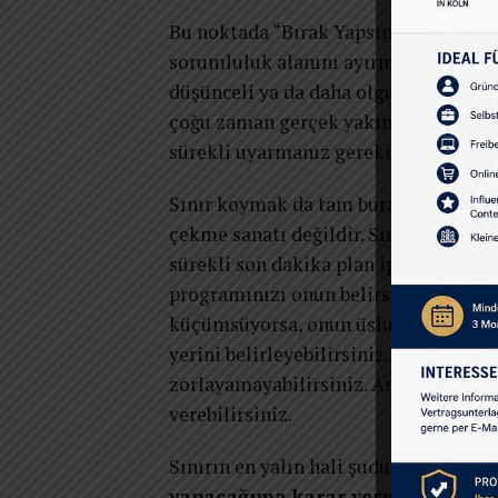
Bu noktada “Bırak Yapsınlar Teorisi”n
sorumluluk alanını ayırmaya çağırması
düşünceli ya da daha olgun biri olmay
çoğu zaman gerçek yakınlık değil, kısa
sürekli uyarmanız gerekiyorsa, orada 
Sınır koymak da tam burada devreye gi
çekme sanatı değildir. Sınır, “Benim i
sürekli son dakika plan iptal ediyors
programınızı onun belirsizliklerine 
küçümsüyorsa, onun üslubunu yönetem
yerini belirleyebilirsiniz. Sizi sürekl
zorlayamayabilirsiniz. Ama belirsizli
verebilirsiniz.
Sınırın en yalın hali şudur:
“Sen böy
yapacağıma karar vermekte özgü