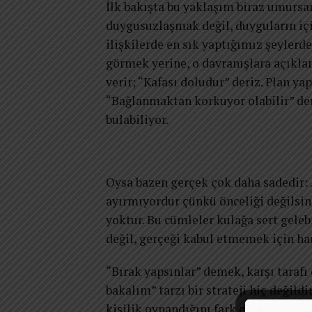
İlk bakışta bu yaklaşım biraz umursa
duygusuzlaşmak değil, duyguların iç
ilişkilerde en sık yaptığımız şeylerd
görmek yerine, o davranışlara açıkla
verir; “Kafası doludur” deriz. Plan yap
“Bağlanmaktan korkuyor olabilir” deri
bulabiliyor.
Oysa bazen gerçek çok daha sadedir
ayırmıyordur çünkü önceliği değilsin
yoktur. Bu cümleler kulağa sert geleb
değil, gerçeği kabul etmemek için har
“Bırak yapsınlar” demek, karşı taraf
bakalım” tarzı bir strateji hiç değil
kişilik oynandığını fark etmektir. A