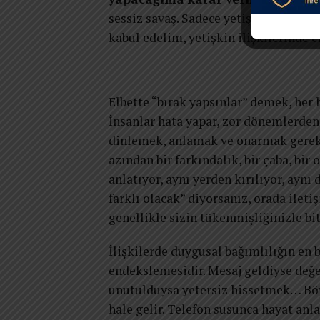
sessiz savaş. Sadece yetişkin bir ins
kabul edelim, yetişkin ilişkilerinde e
Elbette “bırak yapsınlar” demek, her
İnsanlar hata yapar, zor dönemlerden 
dinlemek, anlamak ve onarmak gerekir
azından bir farkındalık, bir çaba, bir
anlatıyor, aynı yerden kırılıyor, aynı
farklı olacak” diyorsanız, orada ileti
genellikle sizin tükenmişliğinizle bit
İlişkilerde duygusal bağımlılığın en be
endekslemesidir. Mesaj geldiyse değe
unutulduysa yetersiz hissetmek… Böyl
hale gelir. Telefon susunca hayat anl