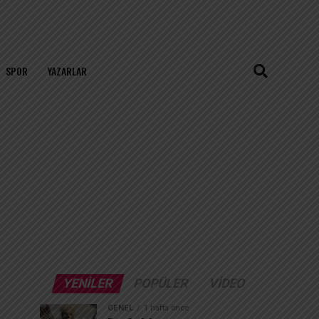
SPOR
YAZARLAR
YENILER
POPÜLER
VIDEO
GENEL
1 hafta önce