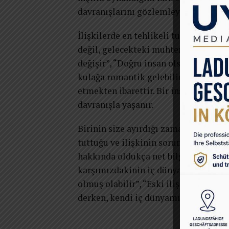
davranışlarını gözlemleyip kendi hay
İlişkilerde en tehlikeli tuzaklardan 
değil, gelecekteki muhtemel versiyon
değişir”, “Doğru insan olsam belki aç
kulağa romantik gelebilir. Ancak ba
etmekten ibarettir. Bir insanın potansi
davranışla yaşanır.
Birinin size ayırdığı zaman, kurduğu 
tuttuğu ve ilişkinin sorumluluğunu ne
hakkında oldukça net bilgiler verir. N
karşımızdakinin iç dünyasına dair do
olmuş olabilir”, “Eski ilişkisinden etk
derken, kendi iç dünyamızın alarm ve