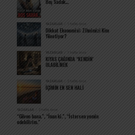
Boş Sadak…
YAZARLAR
1 hafta önce
Dikkat Ekonomisi: Zihnimizi Kim
Yönetiyor?
YAZARLAR
1 hafta önce
KIYAS ÇAĞINDA “KENDİN’
OLABİLMEK
YAZARLAR
2 hafta önce
İÇİMİN EN SEN HALİ
YAZARLAR
2 hafta önce
“Güven bana.”, “İnan ki.”, “İstersen yemin
edebilirim.”