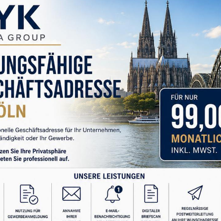
atınız hakkında daha dürüst kararlar verebilmektir.
biri, kişinin karşısındaki insanın bugünkü davranışlarına
una bağlanmasıdır. “Aslında çok iyi biri”, “Zamanla
ılır”, “Beni seviyor ama gösteremiyor” gibi cümleler
zen romantizm dediğimiz şey, veriye rağmen umut
yeli elbette değerlidir; fakat ilişki potansiyelle değil,
iletişim, kriz anındaki tutumu, verdiği sözleri ne kadar
 kadar paylaştığı; bütün bunlar ilişkinin gerçek kalitesi
e var ki biz bazen bu bilgileri görmezden gelip,
ktora tezi yazmayı tercih ederiz. “Çocukluğunda böyle
ilenmiş olabilir”, “Aslında içinde çok derin biri var”
rdiğini fark etmeyiz.