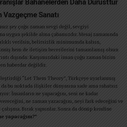
vranışlar Bahanelerden Daha Dürüsttür
dan Vazgeçme Sanatı
muz şey çoğu zaman sevgi değil, sevgiyi
na uygun şekilde alma çabamızdır. Mesaj zamanında
ılıklı verilsin, belirsizlik minimumda kalsın,
müş hem de iletişim becerilerini tamamlamış olsun
ayrıntı dışında: Karşımızdaki insan çoğu zaman bizim
n haberdar değildir.
leştirdiği “Let Them Theory”, Türkçeye uyarlanmış
m da bu noktada ilişkiler dünyasına sade ama rahatsız
uyor: İnsanların ne yapacağını, seni ne kadar
ereceğini, ne zaman yazacağını, neyi fark edeceğini ve
 çalışma. Bırak yapsınlar. Sonra da dönüp kendine
 ne yapacağım?”