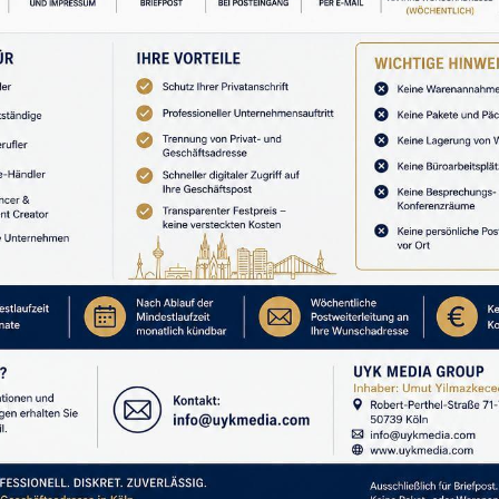
REKLAM
in en önemli katkısı, kişiyi kontrol alanı ile
dır. Birini daha ilgili, daha sadık, daha açık, daha
a zorlayamazsınız. Zorladığınızda elde ettiğiniz şey
 süreli bir davranış düzeltmesidir. Kısacası, insanları
sevgi değil, bakım gerektiren bir sistem vardır.
rer. Sınır, çoğu kişinin sandığı gibi dramatik bir rest
çin sağlıklı olan bu” diyebilme becerisidir. Partneriniz
a, onu dakik biri yapamayabilirsiniz. Ama kendi
emanet etmeyebilirsiniz. Tartışmalarda sizi
eyebilirsiniz. Ama o üslubun sizin hayatınızdaki
i belirsizlikte bırakıyorsa, onu net olmaya
ğin sizin için kabul edilebilir olup olmadığına karar
le davranmakta özgürsün; ben de bu davranışla ne
rüm.”
Bu cümlede ne intikam vardır ne oyun ne de