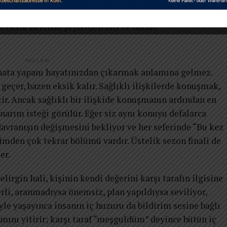
anın kendi hayatının sorumluluğunu alma hali vardır. Ki
n eksik bulunan şeylerden biri de budur.
REKLAM
 hata yapanı hayatınızdan çıkarmak anlamına gelmez.
geçer, bazen eksik kalır. Sağlıklı ilişkilerde konuşmak,
. Ancak sağlıklı bir ilişkide konuşmanın ardından en
 onarım isteği görülür. Eğer siz aynı konuyu defalarca
 davranışın değişmesini bekliyor ve her seferinde “Bu kez
şimden çok tekrar bölümü vardır. Üstelik sezon finali de
er.
lirgin hali, kişinin kendi değerini karşı tarafın ilgisine
rli, aranmadıysa önemsiz, plan yapıldıysa seviliyor,
e yaşayınca insanın iç huzuru da bildirim sesine bağlı
amını yitirir; karşı taraf “meşguldüm” deyince bütün iç