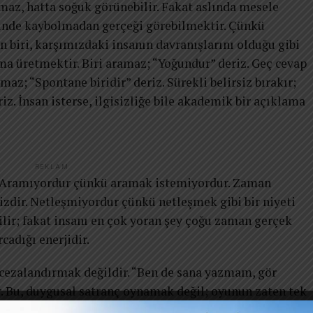
maz, hatta soğuk görünebilir. Fakat aslında mesele
inde kaybolmadan gerçeği görebilmektir. Çünkü
en biri, karşımızdaki insanın davranışlarını olduğu gibi
ma üretmektir. Biri aramaz; “Yoğundur” deriz. Geç cevap
maz; “Spontane biridir” deriz. Sürekli belirsiz bırakır;
z. İnsan isterse, ilgisizliğe bile akademik bir açıklama
REKLAM
: Aramıyordur çünkü aramak istemiyordur. Zaman
izdir. Netleşmiyordur çünkü netleşmek gibi bir niyeti
ilir; fakat insanı en çok yoran şey çoğu zaman gerçek
cadığı enerjidir.
ı cezalandırmak değildir. “Ben de sana yazmam, gör
dir. Bu, duygusal satranç oynamak değil; oyunun zaten tek
maç karşınızdakini manipüle etmek değil, onun