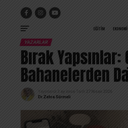
EĞITIM
EKONOMI
YAZARLAR
Bırak Yapsınlar:
Bahanelerden Da
Yayınlandı
3 ay önce
Tarih
27 Nisan 2026
Dr.Zehra Sürmeli