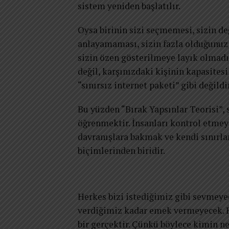
sistem yeniden başlatılır.
Oysa birinin sizi seçmemesi, sizin d
anlayamaması, sizin fazla olduğunuz
sizin özen gösterilmeye layık olmadı
değil, karşınızdaki kişinin kapasites
“sınırsız internet paketi” gibi değil
Bu yüzden “Bırak Yapsınlar Teorisi
öğrenmektir. İnsanları kontrol etme
davranışlara bakmak ve kendi sınırla
biçimlerinden biridir.
Herkes bizi istediğimiz gibi sevmeye
verdiğimiz kadar emek vermeyecek. Bu
bir gerçektir. Çünkü böylece kimin ne 