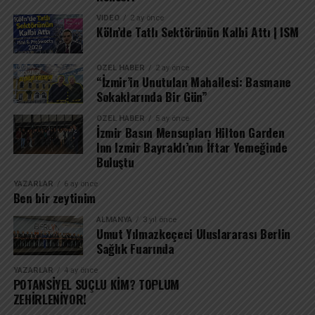
VIDEO
2 ay önce
Köln’de Tatlı Sektörünün Kalbi Attı | ISM
ÖZEL HABER
2 ay önce
“İzmir’in Unutulan Mahallesi: Basmane
Sokaklarında Bir Gün”
ÖZEL HABER
5 ay önce
İzmir Basın Mensupları Hilton Garden
Inn Izmir Bayraklı’nın İftar Yemeğinde
Buluştu
YAZARLAR
6 ay önce
Ben bir zeytinim
ALMANYA
3 yıl önce
Umut Yılmazkeçeci Uluslararası Berlin
Sağlık Fuarında
YAZARLAR
4 ay önce
POTANSİYEL SUÇLU KİM? TOPLUM
ZEHİRLENİYOR!