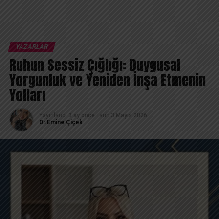
YAZARLAR
Ruhun Sessiz Çığlığı: Duygusal
Yorgunluk ve Yeniden İnşa Etmenin
Yolları
Yayınlandı
3 ay önce
Tarih
3 Mayıs 2026
Dr.Emine Çiçek