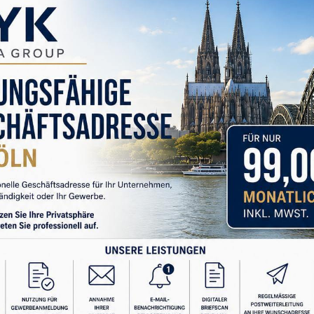
en, iş insanı ya da yüksek makam sahibi olmak elbette
ak bu pozisyonların bazı bireylerde kibir üretmesi
REKLAM
m bunun açık örneğidir:
 musun?
“
ücünü değil, içsel eksikliklerini gizleme çabasını
ler, güçlerini sürekli kanıtlama ihtiyacı duymazlar.
Değer Sistemi