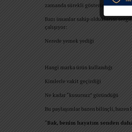
zamanda sürekli gösterişin normalleşt
Bazı insanlar sahip olduklarını serg
çalışıyor:
Nerede yemek yediği
Hangi marka ürün kullandığı
Kimlerle vakit geçirdiği
Ne kadar “kusursuz” göründüğü
Bu paylaşımlar bazen bilinçli, bazen b
“
Bak, benim hayatım senden daha