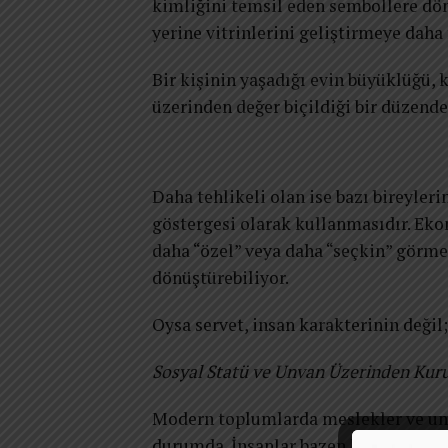
kimliğini temsil eden sembollere dön
yerine vitrinlerini geliştirmeye daha
Bir kişinin yaşadığı evin büyüklüğü, k
üzerinden değer biçildiği bir düzende
Daha tehlikeli olan ise bazı bireyler
göstergesi olarak kullanmasıdır. Ekon
daha “özel” veya daha “seçkin” görmes
dönüştürebiliyor.
Oysa servet, insan karakterinin değil
Sosyal Statü ve Unvan Üzerinden Kur
Modern toplumlarda meslekler ve unva
durumda. İnsanlar bazen karşısındaki