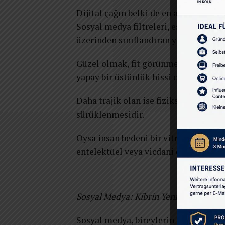
Dijital çağın belki de en agresif üstü
Sosyal medya filtreleri, estetik stand
üzerinden sınıflandıran yeni bir siste
Güzel olmak, fit görünmek ya da top
yapay bir üstünlük hissi oluşturabiliy
Daha trajik olan ise fiziksel özellikl
sürüklenmesidir.
Oysa insan bedeni bir vitrin değil, yaş
entelektüel veya vicdani değerini bel
Sosyal Medya: Kibrin Yeni Sahnesi
Sosyal medya, bireylerin başarılarını 