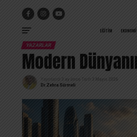
EĞITIM
EKONOMI
YAZARLAR
Modern Dünyanın
Yayınlandı
3 ay önce
Tarih
3 Mayıs 2026
Dr.Zehra Sürmeli