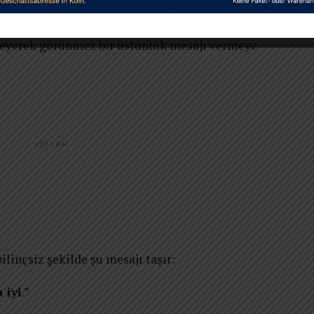
iği bir platform haline geldi.
ileyerek görünmez bir üstünlük mesajı vermeye
REKLAM
ilinçsiz şekilde şu mesajı taşır:
 iyi
.”