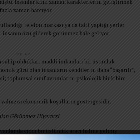
üştü. İnsanlar kimi zaman karakterlerini geliştirmek
 fazla zaman harcıyor.
ullandığı telefon markası ya da tatil yaptığı yerler
, insanın özü giderek görünmez hale geliyor.
REKLAM
in sahip oldukları maddi imkanları bir üstünlük
omik gücü olan insanların kendilerini daha “başarılı”,
i; toplumsal sınıf ayrımlarını psikolojik bir kibire
; yalnızca ekonomik koşulların göstergesidir.
ulan Görünmez Hiyerarşi
nlar da ciddi bir üstünlük aracı haline gelmiş
 kişinin düşüncelerine değil, kartvizitindeki unvana