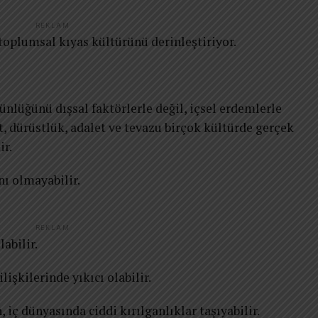
REKLAM
oplumsal kıyas kültürünü derinleştiriyor.
nlüğünü dışsal faktörlerle değil, içsel erdemlerle
t, dürüstlük, adalet ve tevazu birçok kültürde gerçek
ir.
nı olmayabilir.
REKLAM
abilir.
lişkilerinde yıkıcı olabilir.
iç dünyasında ciddi kırılganlıklar taşıyabilir.