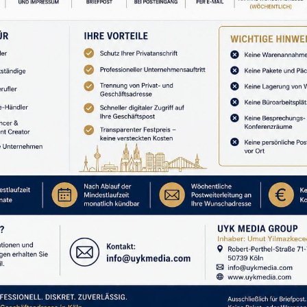
REKLAM
nlük alanlarından biri fiziksel görünüm haline geldi.
artlar ve kusursuz beden algısı, bireyleri dış görünüş
m yarattı.
lumun estetik normlarına uygun olmak; bazı kişilerde
or.
eri nedeniyle dışlanan insanların değersizlik hissine
amın taşıyıcısıdır. Fiziksel özellikler insanın ahlaki,
irleyemez.
REKLAM
paylaşabildiği faydalı bir alan olabileceği gibi aynı