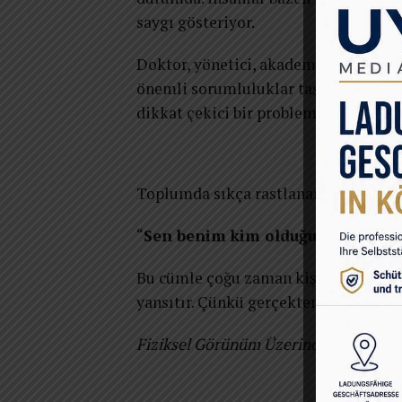
saygı gösteriyor.
Doktor, yönetici, akademisyen, fenom
önemli sorumluluklar taşıyabilir. Anc
dikkat çekici bir problemdir.
Toplumda sıkça rastlanan şu yaklaşı
“
Sen benim kim olduğumu biliyor
Bu cümle çoğu zaman kişinin gerçek g
yansıtır. Çünkü gerçekten güçlü birey
Fiziksel Görünüm Üzerinden Kurulan 