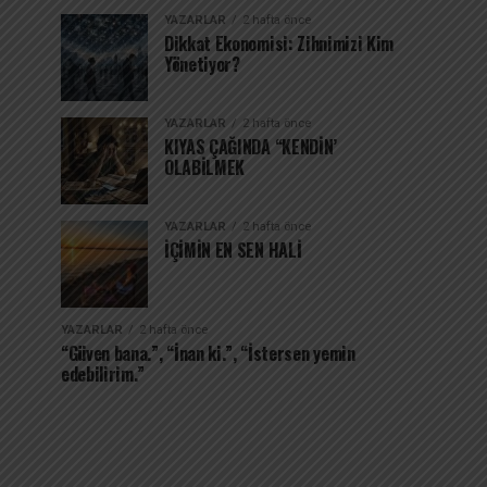
YAZARLAR
2 hafta önce
Dikkat Ekonomisi: Zihnimizi Kim
Yönetiyor?
YAZARLAR
2 hafta önce
KIYAS ÇAĞINDA “KENDİN’
OLABİLMEK
YAZARLAR
2 hafta önce
İÇİMİN EN SEN HALİ
YAZARLAR
2 hafta önce
“Güven bana.”, “İnan ki.”, “İstersen yemin
edebilirim.”