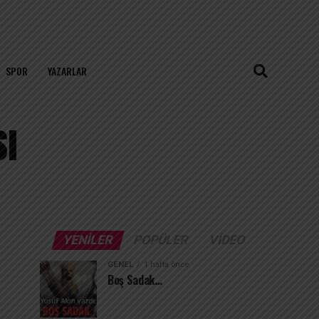
SPOR
YAZARLAR
sı
YENILER
POPÜLER
VIDEO
GENEL
1 hafta önce
Boş Sadak…