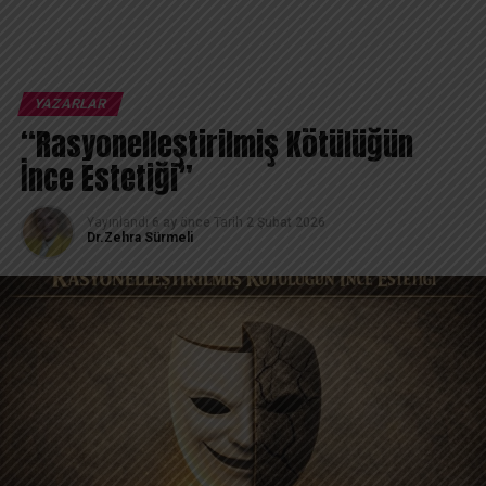
YAZARLAR
“Rasyonelleştirilmiş Kötülüğün
İnce Estetiği”
Yayınlandı
6 ay önce
Tarih
2 Şubat 2026
Dr.Zehra Sürmeli