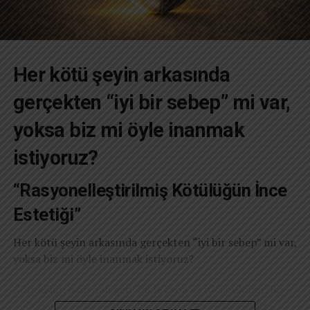
Her kötü şeyin arkasında
gerçekten “iyi bir sebep” mi var,
yoksa biz mi öyle inanmak
istiyoruz?
“Rasyonelleştirilmiş Kötülüğün İnce
Estetiği”
Her kötü şeyin arkasında gerçekten “iyi bir sebep” mi var,
yoksa biz mi öyle inanmak istiyoruz?
Kötülüğün ham hali genellikle kaba ve itici bulunur. Bu
nedenle tarih boyunca insanlar onu estetik bir kılıfa