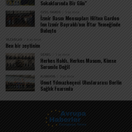
Sokaklarında Bir Gün”
ÖZEL HABER
5 ay önce
İzmir Basın Mensupları Hilton Garden
Inn Izmir Bayraklı’nın İftar Yemeğinde
Buluştu
YAZARLAR
6 ay önce
Ben bir zeytinim
GENEL
1 ay önce
Herkes Haklı, Herkes Masum, Kimse
Sorumlu Değil
ALMANYA
3 yıl önce
Umut Yılmazkeçeci Uluslararası Berlin
Sağlık Fuarında