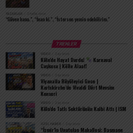
ortasındaki tek cennetim olarak kalacak. Çünkü seni
içimden uğurlamak, kendimi tamamen yok etmek
demektir; ben seni sakladıkça varım.
YAZARLAR
2 hafta önce
“Güven bana.”, “İnan ki.”, “İstersen yemin edebilirim.”
TRENLER
VIDEO
2 ay önce
Köln’de Hayat Durdu!
Karnaval
Coşkusu | Kölle Alaaf!
VIDEO
2 ay önce
Viyana’da Büyüleyici Gece |
Karlskirche’de Vivaldi Dört Mevsim
Konseri
VIDEO
2 ay önce
Köln’de Tatlı Sektörünün Kalbi Attı | ISM
ÖZEL HABER
2 ay önce
“İzmir’in Unutulan Mahallesi: Basmane