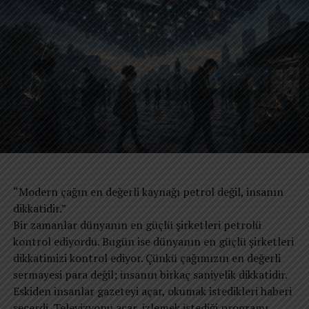
İnkârın mantıksız olduğu durumlarda rasyonelleştirme
ile inkârın birleşiminden oluşan bir aldatma
Psikoloji bu tesisi bilimsel isimlerle anlatıyor. Mesela
“bilişsel uyumsuzluk”: Yani “ben aslında iyi bir insanım
ama kötü bir şey yaptım” çelişkisini çözmek için
zihnimizin yaptığı akrobasi.
Kısaca: “Kötülük mü yaptım? Aslında iyilikti o.”
Felsefe cephesinde ise bahane repertuvarı daha
görkemli. Augustinus’a göre kötülük, iyiliğin
eksikliğiymiş. Yani yanlış yola sapınca aslında iyiye
koşuyormuşuz (!).
Machiavelli daha pratik: “Amaç kutsalsa, araçların
“Modern çağın en değerli kaynağı petrol değil, insanın
günahı yoktur.” İşte size evrensel bahane!
dikkatidir.”
Kant ise hiç ikna olmuyor: Ona göre yalan söyleyip “ama
Bir zamanlar dünyanın en güçlü şirketleri petrolü
bu özel bir durumdu” dediğiniz an, evrenin ahlak
kontrol ediyordu. Bugün ise dünyanın en güçlü şirketleri
yasalarını kendi kafanıza göre güncellemiş oluyorsunuz.
dikkatimizi kontrol ediyor. Çünkü çağımızın en değerli
Büyük yetki, sıfır sorumluluk!
sermayesi para değil; insanın birkaç saniyelik dikkatidir.
Gelelim Hannah Arendt’in ünlü kavramına: “Kötülüğün
Eskiden insanlar gazeteyi açar, okumak istedikleri haberi
sıradanlığı.” Bu, kötülüğün aslında şeytani bir planla
seçerdi. Televizyonu açar, izlemek istediği programı