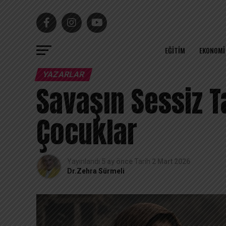
EĞITIM
EKONOMI
YAZARLAR
Savaşın Sessiz Ta
Çocuklar
Yayınlandı
5 ay önce
Tarih
2 Mart 2026
Dr.Zehra Sürmeli