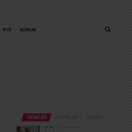
SPOR
YAZARLAR
YENILER
POPÜLER
VIDEO
GENEL
1 hafta önce