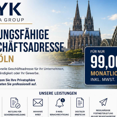
ca askeri başarıları ya da siyasi hesapları tartışmak
lini anlamak için kadınların ve çocukların yaşadıklarına
ır yükünü çoğu zaman cephede olmayan insanlar taşır.
REKLAM
âyesi çoğu zaman sessizdir. O hikâye, gece yarısı
n korkusunda, evini geride bırakıp bilinmez bir yola
oyun oynaması gereken yaşta savaşın ne demek olduğunu
ır.
lecek en acı gerçek şudur: Savaş başladığında en çok
; onun içinde yaşamak zorunda kalanlardır.