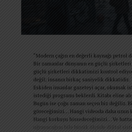
“Modern çağın en değerli kaynağı petrol de
Bir zamanlar dünyanın en güçlü şirketleri
güçlü şirketleri dikkatimizi kontrol ediy
değil; insanın birkaç saniyelik dikkatidir.
Eskiden insanlar gazeteyi açar, okumak ist
istediği programı beklerdi. Kitabı eline alı
Bugün ise çoğu zaman seçen biz değiliz. B
göreceğimizi… Hangi videoda daha uzun 
Hangi korkuyu hissedeceğimizi… Ve hatta
uğrayacağını bile büyük ölçüde dijital sist