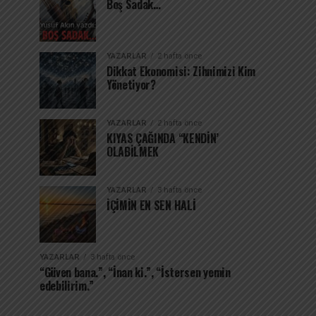
Boş Sadak…
YAZARLAR
2 hafta önce
Dikkat Ekonomisi: Zihnimizi Kim
Yönetiyor?
YAZARLAR
2 hafta önce
KIYAS ÇAĞINDA “KENDİN’
OLABİLMEK
YAZARLAR
3 hafta önce
İÇİMİN EN SEN HALİ
YAZARLAR
3 hafta önce
“Güven bana.”, “İnan ki.”, “İstersen yemin
edebilirim.”