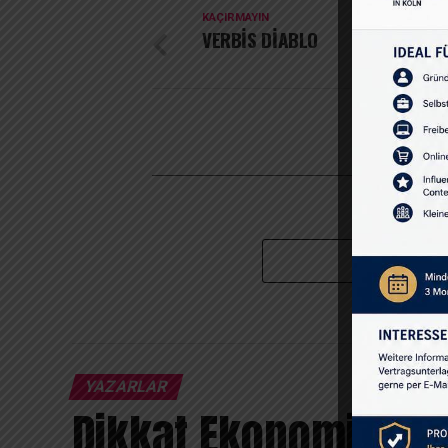
KAÇIRMAYIN
VERBİS DİABLO
YAZARLAR
Dikkat Ekonomisi: Z