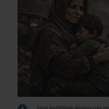
Savaş denildiğinde aklımıza çoğu zama