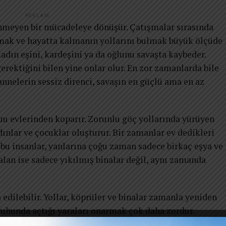
REKLAM
nmeyen bir mücadeleye dönüşür. Çatışmalar sırasında
umak ve hayatta kalmanın yollarını bulmak büyük ölçüde
adın eşini, kardeşini ya da oğlunu savaşta kaybeder.
ektiğini bilen yine onlar olur. En zor zamanlarda bile
nnelerin sessiz direnci, savaşın en güçlü ama en az
ı evlerinden koparır. Zorunlu göç yollarında yürüyen
ınlar ve çocuklar oluşturur. Bir zamanlar ev dedikleri
u insanlar, yanlarına çoğu zaman sadece birkaç eşya ve
kalan ise sadece yıkılmış binalar değil, aynı zamanda
 edilebilir. Yollar, köprüler ve binalar zamanla yeniden
 ruhunda açtığı yaraları onarmak çok daha zordur.
n korkular ve kayıplar, yıllar boyunca varlığını