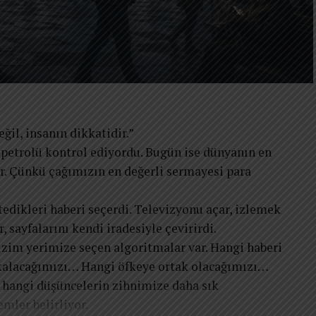
ğil, insanın dikkatidir.”
 petrolü kontrol ediyordu. Bugün ise dünyanın en
or. Çünkü çağımızın en değerli sermayesi para
edikleri haberi seçerdi. Televizyonu açar, izlemek
r, sayfalarını kendi iradesiyle çevirirdi.
izim yerimize seçen algoritmalar var. Hangi haberi
kalacağımızı… Hangi öfkeye ortak olacağımızı…
 hangi düşüncelerin zihnimize daha sık
emler belirliyor.