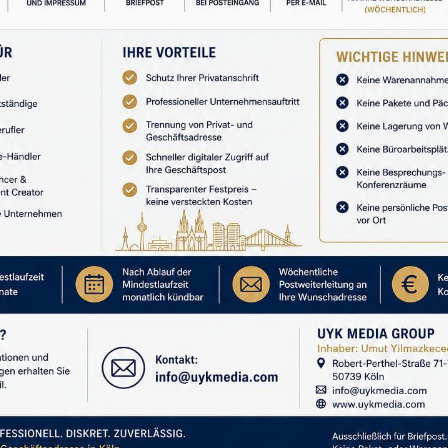
SONRAKI YAZI
Bavulun Ötesinde! MUSCAT’tayız.
REKLAM
BEĞENEBILIRSINIZ
YORUM YAPIN
ihnimizi Kim Yönetiyor?