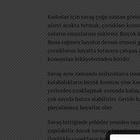
Kadınlar için savaş çoğu zaman görü
aileyi ayakta tutmak, çocukları kor
onların omuzlarına yüklenir. Birçok k
Buna rağmen hayatın devam etmesi ger
çocuklarını hayatta tutmaya çalışan a
konuşulan hikâyelerinden biridir.
Savaş aynı zamanda milyonlarca insan
kalabalıkların büyük kısmını yine kad
yerlerden uzaklaşmak zorunda kalan b
çok sayıda hatıra alabilirler. Geride 
parçalanmış hayatlar olur.
Savaş bittiğinde şehirler yeniden inşa
yapılabilir. Ancak savaşın insanların
Özellikle çocukların hafızasında kala