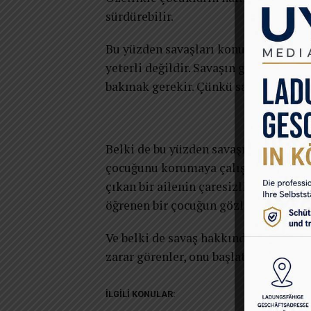
sürdürebilir.
Bu yüzden savaşları konuşurken yalnız
yeterli değildir. Savaşın gerçek bede
bakmak gerekir. Çünkü savaşın en ağ
Belki de bu yüzden savaşın gerçek hik
çocuğunu korumaya çalışan bir anneni
çıkan bir ailenin çaresizliğinde ve 
öğrenen bir çocuğun gözlerinde saklıd
Ve belki de savaş hakkında söylenebi
zarar görenler, onu başlatanlar değil
İLGILI KONULAR: