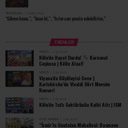
ortasındaki tek cennetim olarak kalacak. Çünkü seni
içimden uğurlamak, kendimi tamamen yok etmek
demektir; ben seni sakladıkça varım.
YAZARLAR
3 hafta önce
“Güven bana.”, “İnan ki.”, “İstersen yemin edebilirim.”
TRENLER
VIDEO
2 ay önce
Köln’de Hayat Durdu!
Karnaval
Coşkusu | Kölle Alaaf!
VIDEO
2 ay önce
Viyana’da Büyüleyici Gece |
Karlskirche’de Vivaldi Dört Mevsim
Konseri
VIDEO
2 ay önce
Köln’de Tatlı Sektörünün Kalbi Attı | ISM
ÖZEL HABER
2 ay önce
“İzmir’in Unutulan Mahallesi: Basmane