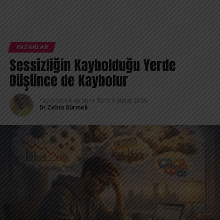
YAZARLAR
Sessizliğin Kaybolduğu Yerde
Düşünce de Kaybolur
Yayınlandı
6 ay önce
Tarih
9 Şubat 2026
Dr.Zehra Sürmeli