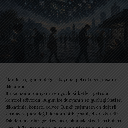
REKLAM
Düşünmenin yorucu olmasının bir nedeni de şudur:
Düşünce, insanı yalnızlaştırır. Kalabalığın hızına uymaz.
Herkesin bağırarak konuştuğu yerde alçak sesle
düşünmek, dikkat çekmez. Alkış almaz. Hatta çoğu
zaman rahatsız eder. Bu yüzden düşünen insan ya susar
ya da yanlış anlaşılmayı göze alır. Her ikisi de ağırdır.
Ama düşünmemek daha ağır bir bedel doğurur.
Düşünmeyen insan, başkasının kelimeleriyle hisseder,
başkasının fikirleriyle öfkelenir, başkasının çıkarlarıyla
karar verir. Kendine ait sandığı şeyler bile ödünçtür
.
“Modern çağın en değerli kaynağı petrol değil, insanın
Zihinsel tembellik, zamanla ahlaki bir körlüğe
dikkatidir.”
dönüşür
.
Bir zamanlar dünyanın en güçlü şirketleri petrolü
kontrol ediyordu. Bugün ise dünyanın en güçlü şirketleri
Düşünmek çözüm sunmak zorunda değildir. Bazen
dikkatimizi kontrol ediyor. Çünkü çağımızın en değerli
sadece doğru soruyu sormaktır. Bazen de “
emin
sermayesi para değil; insanın birkaç saniyelik dikkatidir.
değilim
” diyebilmektir. Bu, zayıflık değil; insan olmanın
Eskiden insanlar gazeteyi açar, okumak istedikleri haberi
en sahici hâlidir. Çünkü insan, her şeyden önce
seçerdi. Televizyonu açar, izlemek istediği programı