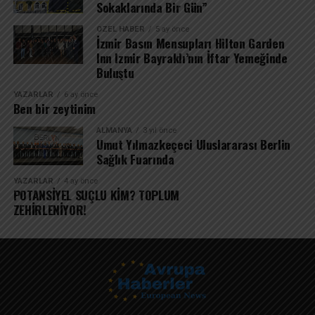
Sokaklarında Bir Gün”
ÖZEL HABER
5 ay önce
İzmir Basın Mensupları Hilton Garden
Inn Izmir Bayraklı’nın İftar Yemeğinde
Buluştu
YAZARLAR
6 ay önce
Ben bir zeytinim
ALMANYA
3 yıl önce
Umut Yılmazkeçeci Uluslararası Berlin
Sağlık Fuarında
YAZARLAR
4 ay önce
POTANSİYEL SUÇLU KİM? TOPLUM
ZEHİRLENİYOR!