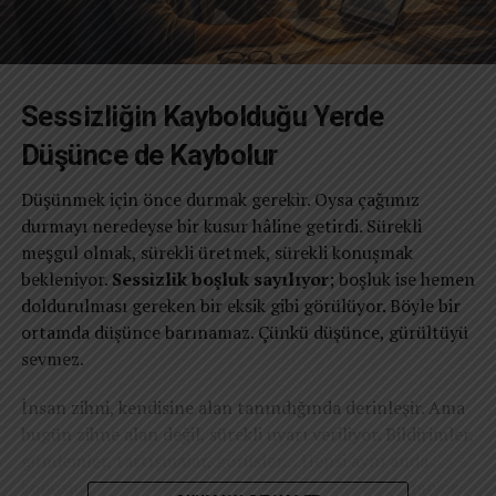
Sessizliğin Kaybolduğu Yerde
Düşünce de Kaybolur
Düşünmek için önce durmak gerekir. Oysa çağımız
durmayı neredeyse bir kusur hâline getirdi. Sürekli
meşgul olmak, sürekli üretmek, sürekli konuşmak
bekleniyor.
Sessizlik boşluk sayılıyor
; boşluk ise hemen
doldurulması gereken bir eksik gibi görülüyor. Böyle bir
ortamda düşünce barınamaz. Çünkü düşünce, gürültüyü
sevmez.
İnsan zihni, kendisine alan tanındığında derinleşir. Ama
bugün zihne alan değil, sürekli uyarı veriliyor. Bildirimler,
gündemler, tartışmalar, görüşler… Hepsi aynı anda
konuşuyor. Bu kalabalıkta insan kendi sesini duyamıyor.