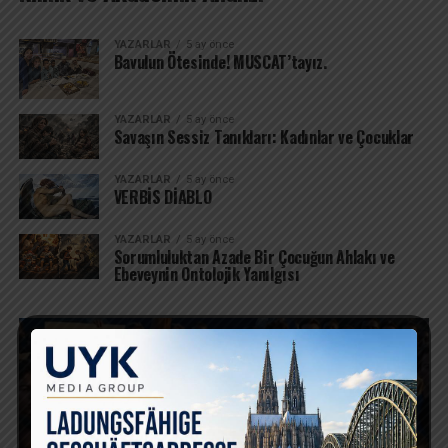
YAZARLAR
5 ay önce
Bavulun Ötesinde! MUSCAT’tayız.
YAZARLAR
5 ay önce
Savaşın Sessiz Tanıkları: Kadınlar ve Çocuklar
YAZARLAR
5 ay önce
VERBİS DİABLO
YAZARLAR
5 ay önce
Sorumluluktan Azade Bir Çocuğun Ahlakı ve
Ebeveynin Ontolojik Yanılgısı