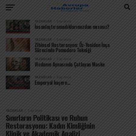
YAZARLAR
5 ay önce
İnsanlaştıramadıklarımızdan mısınız?
YAZARLAR
5 ay önce
Zihinsel Restorasyon: Öz-Yeniden İnşa
Sürecinde Pomodoro Tekniği
YAZARLAR
5 ay önce
Vicdanın Aynasında Çatlayan Maske
YAZARLAR
5 ay önce
Emperyal haşere…
YAZARLAR
5 ay önce
Sınırların Politikası ve Ruhun
Restorasyonu: Kadın Kimliğinin
Klinik ve Akademik Analizi