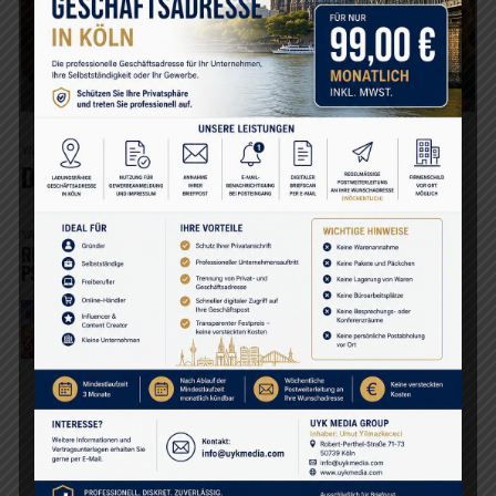
YAZARLAR
5 ay önce
Dünya’nın güzel insanlarına…
YAZARLAR
5 ay önce
RUHUN EZELÎ HAFIZASI: BEZM-İ ELEST VE VAROLUŞUN
PSİKODİNAMİ
YAZARLAR
6 ay önce
Kölle Alaaf! Köln’den İzlenimler
DAHA FAZLA GÖSTER
YENILER
POPÜLER
VIDEO