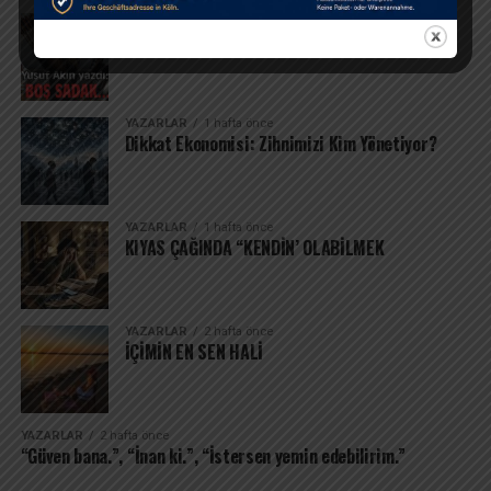
GENEL
1 hafta önce
Boş Sadak…
YAZARLAR
1 hafta önce
Dikkat Ekonomisi: Zihnimizi Kim Yönetiyor?
YAZARLAR
1 hafta önce
KIYAS ÇAĞINDA “KENDİN’ OLABİLMEK
YAZARLAR
2 hafta önce
İÇİMİN EN SEN HALİ
YAZARLAR
2 hafta önce
“Güven bana.”, “İnan ki.”, “İstersen yemin edebilirim.”