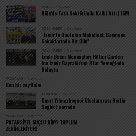
VIDEO
2 ay önce
Köln’de Tatlı Sektörünün Kalbi Attı | ISM
ÖZEL HABER
2 ay önce
“İzmir’in Unutulan Mahallesi: Basmane
Sokaklarında Bir Gün”
ÖZEL HABER
5 ay önce
İzmir Basın Mensupları Hilton Garden
Inn Izmir Bayraklı’nın İftar Yemeğinde
Buluştu
YAZARLAR
6 ay önce
Ben bir zeytinim
ALMANYA
3 yıl önce
Umut Yılmazkeçeci Uluslararası Berlin
Sağlık Fuarında
YAZARLAR
4 ay önce
POTANSİYEL SUÇLU KİM? TOPLUM
ZEHİRLENİYOR!