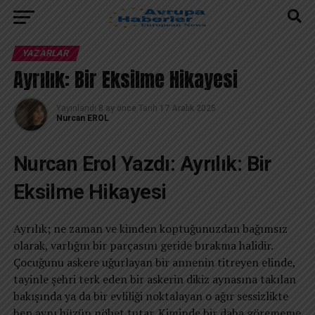
YAZARLAR
Ayrılık: Bir Eksilme Hikayesi
Yayınlandı
8 ay önce
Tarih
17 Aralık 2025
Nurcan EROL
Nurcan Erol Yazdı: Ayrılık: Bir
Eksilme Hikayesi
Ayrılık; ne zaman ve kimden koptuğunuzdan bağımsız
olarak, varlığın bir parçasını geride bırakma halidir.
Çocuğunu askere uğurlayan bir annenin titreyen elinde,
tayinle şehri terk eden bir askerin dikiz aynasına takılan
bakışında ya da bir evliliği noktalayan o ağır sessizlikte
hep aynı hüzün nöbet tutar. Kiminde bir daha görememe